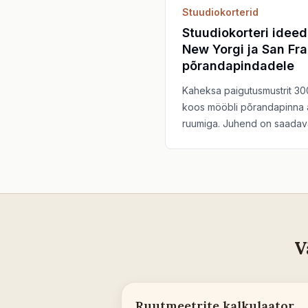
Stuudiokorterid
Stuudiokorteri ideed
New Yorgi ja San Fr
põrandapindadele
Kaheksa paigutusmustrit 300
koos mööbli põrandapinna a
ruumiga. Juhend on saadaval
V
Ruutmeetrite kalkulaator