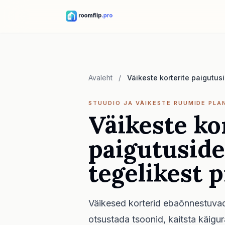
Avaleht
/
Väikeste korterite paigutus
STUUDIO JA VÄIKESTE RUUMIDE PLA
Väikeste ko
paigutuside
tegelikest 
Väikesed korterid ebaõnnestuvad,
otsustada tsoonid, kaitsta käigura