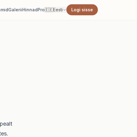
umid
Galerii
Hinnad
Pro
🇪🇪
Eesti
Logi sisse
pealt
tes.