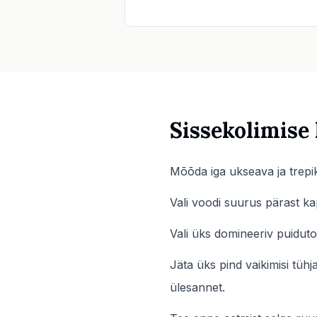
Sissekolimise 
Mõõda iga ukseava ja trepikä
Vali voodi suurus pärast ka
Vali üks domineeriv puiduto
Jäta üks pind vaikimisi tüh
ülesannet.