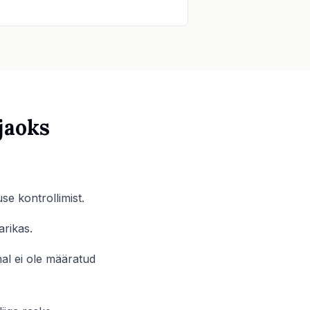
jaoks
se kontrollimist.
arikas.
nal ei ole määratud