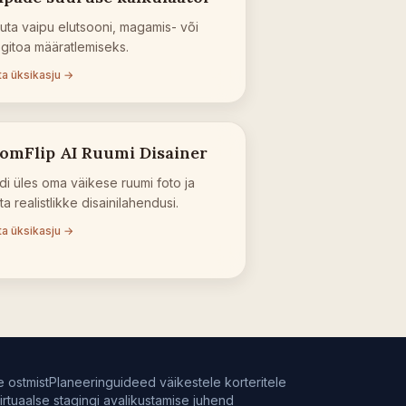
uta vaipu elutsooni, magamis- või
gitoa määratlemiseks.
ta üksikasju →
omFlip AI Ruumi Disainer
di üles oma väikese ruumi foto ja
ta realistlikke disainilahendusi.
ta üksikasju →
e ostmist
Planeeringuideed väikestele korteritele
irtuaalse stagingi avalikustamise juhend