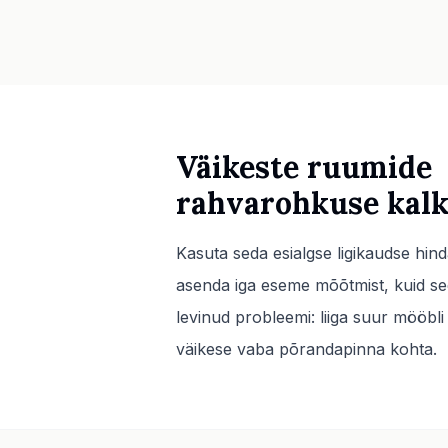
Väikeste ruumide
rahvarohkuse kalk
Kasuta seda esialgse ligikaudse hin
asenda iga eseme mõõtmist, kuid se
levinud probleemi: liiga suur mööbli j
väikese vaba põrandapinna kohta.