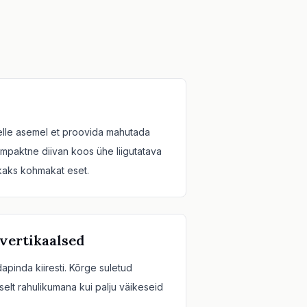
selle asemel et proovida mahutada
ompaktne diivan koos ühe liigutatava
 kaks kohmakat eset.
 vertikaalsed
pinda kiiresti. Kõrge suletud
iselt rahulikumana kui palju väikeseid