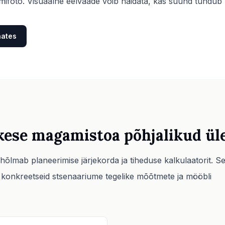
ifoto. Visuaalne eelvaade võib näidata, kas suund tundub l
aates
ikese magamistoa põhjalikud ül
õlmab planeerimise järjekorda ja tiheduse kalkulaatorit. S
b konkreetseid stsenaariume tegelike mõõtmete ja mööbli