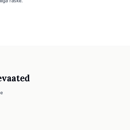
iiga raske.
evaated
ee