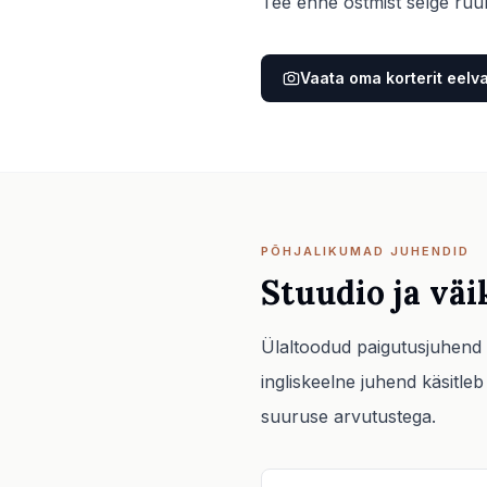
Tee enne ostmist selge ruum
Vaata oma korterit eelv
PÕHJALIKUMAD JUHENDID
Stuudio ja vä
Ülaltoodud paigutusjuhend h
ingliskeelne juhend käsitle
suuruse arvutustega.