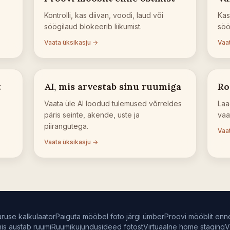
Kontrolli, kas diivan, voodi, laud või
Kas
söögilaud blokeerib liikumist.
söö
Vaata üksikasju →
Vaa
t
AI, mis arvestab sinu ruumiga
Ro
Vaata üle AI loodud tulemused võrreldes
Laa
päris seinte, akende, uste ja
vaa
piirangutega.
Vaa
Vaata üksikasju →
ruse kalkulaator
Paiguta mööbel foto järgi ümber
Proovi mööblit enn
mis austab ruumi
Ruumikujundusideed fotost
Virtuaalne home staging
V