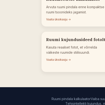
Arvuta ruumi pindala enne kompaktse
ruumi tsoonideks jagamist.
Vaata üksikasju →
Ruumi kujundusideed fotol
Kasuta reaalset fotot, et võrrelda
väikeste ruumide stiilisuundi.
Vaata üksikasju →
Ruumi pindala kalkulaator
Vaiba suu
Tehisintellekti kujundus, 