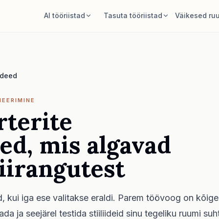
AI tööriistad
Tasuta tööriistad
Väikesed ru
AI toakujundaja
Toa pindala kalkulaator
Laadi tuba üles ja loo stiilisuund.
Arvuta põrand ja seinad enne
planeerimist.
ideed
Paiguta mööbel ümber
Vaiba suuruse kalkulaator
Sama tuba, sama mööbel, paremad
paigutused.
Leia toa jaoks algne vaiba suurus.
NEERIMINE
rterite
Proovi mööblit toas
Mööbli sobivuse kontroll
Vaata diivanit, tooli või lauda enne
Kontrolli käiguruumi enne diivani või
ed, mis algavad
ostmist.
laua ostu.
piirangutest
 kui iga ese valitakse eraldi. Parem töövoog on kõige
da ja seejärel testida stiiliideid sinu tegeliku ruumi suh