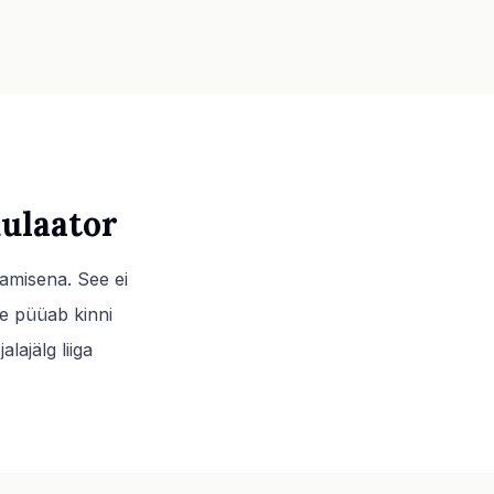
ulaator
damisena. See ei
e püüab kinni
alajälg liiga