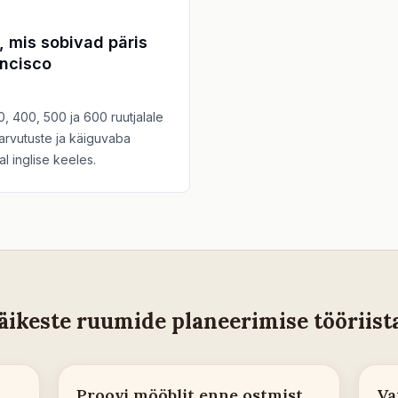
, mis sobivad päris
ancisco
, 400, 500 ja 600 ruutjalale
rvutuste ja käiguvaba
 inglise keeles.
äikeste ruumide planeerimise tööriist
Proovi mööblit enne ostmist
Va