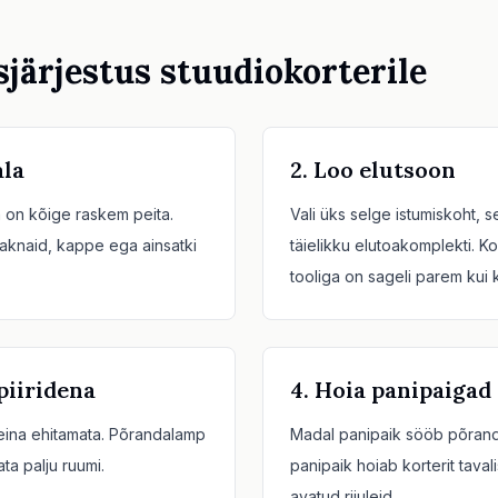
sjärjestus stuudiokorterile
ala
2. Loo elutsoon
a on kõige raskem peita.
Vali üks selge istumiskoht, 
 aknaid, kappe ega ainsatki
täielikku elutoakomplekti. K
tooliga on sageli parem kui
piiridena
4. Hoia panipaigad
seina ehitamata. Põrandalamp
Madal panipaik sööb põranda
ta palju ruumi.
panipaik hoiab korterit taval
avatud riiuleid.