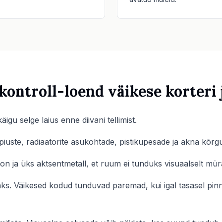
kontroll-loend väikese korteri 
igu selge laius enne diivani tellimist.
piuste, radiaatorite asukohtade, pistikupesade ja akna kõrgu
on ja üks aktsentmetall, et ruum ei tunduks visuaalselt mür
jaks. Väikesed kodud tunduvad paremad, kui igal tasasel pin