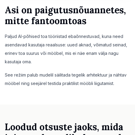
Asi on paigutusnõuannetes,
mitte fantoomtoas
Paljud AI-põhised toa tööriistad ebaõnnestuvad, kuna need
asendavad kasutaja reaalsuse: uued aknad, võimatud seinad,
erinev toa suurus või mööbel, mis ei näe enam välja nagu
kasutaja oma.
See režiim palub mudelil säilitada tegelik arhitektuur ja nähtav
mööbel ning seejärel testida praktilist mööbli liigutamist.
Loodud otsuste jaoks, mida