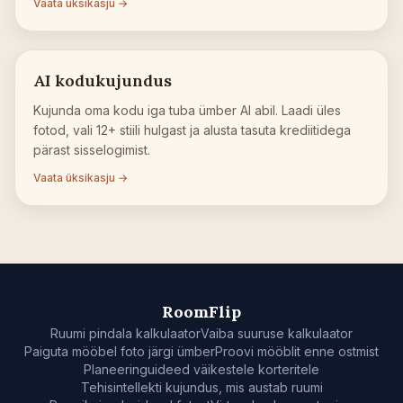
Vaata üksikasju →
AI kodukujundus
Kujunda oma kodu iga tuba ümber AI abil. Laadi üles
fotod, vali 12+ stiili hulgast ja alusta tasuta krediitidega
pärast sisselogimist.
Vaata üksikasju →
RoomFlip
Ruumi pindala kalkulaator
Vaiba suuruse kalkulaator
Paiguta mööbel foto järgi ümber
Proovi mööblit enne ostmist
Planeeringuideed väikestele korteritele
Tehisintellekti kujundus, mis austab ruumi