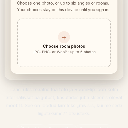
Choose one photo, or up to six angles or rooms.
Mööbli sobivuse kontroll
Your choices stay on this device until you sign in.
Kontrolli käiguruumi enne diivani või laua ostu.
Väikesed ruumid
Galerii
＋
Choose room photos
Hinnad
JPG, PNG, or WebP · up to 6 photos
Pro
🇪🇪
Eesti
Logi sisse
Laadi üles reaalne toa foto ja RoomFlip loob kolm
alternatiivset paigutust, kasutades juba stseenis olevat
mööblit. See on loodud kiireteks „mis siis, kui me seda
liigutaksime?“ otsusteks.