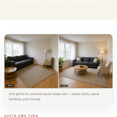
Ühe toa foto
Sama mööbel
3 paigutusideed
One photo in, several layout ideas out — same room, same
furniture, just moved.
AUSTA OMA TUBA