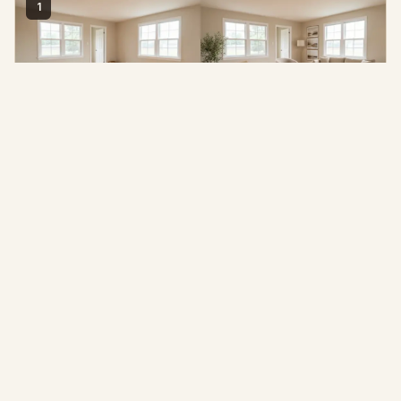
1
Kinnisvara kuulutused
Lavasta tühjad ruumid või värskenda väsinuid, et ostjad
näeksid end seal elamas.
2