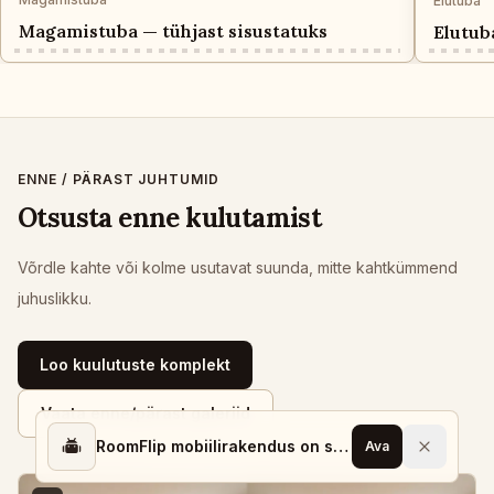
Elutuba
Magamistuba — tühjast sisustatuks
Elutub
ENNE / PÄRAST JUHTUMID
Otsusta enne kulutamist
Võrdle kahte või kolme usutavat suunda, mitte kahtkümmend
juhuslikku.
Loo kuulutuste komplekt
Vaata enne/pärast galeriid
RoomFlip mobiilirakendus on saadaval
Ava