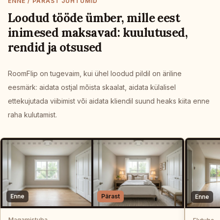
ENNE / PÄRAST JUHTUMID
Loodud tööde ümber, mille eest
inimesed maksavad: kuulutused,
rendid ja otsused
RoomFlip on tugevaim, kui ühel loodud pildil on äriline
eesmärk: aidata ostjal mõista skaalat, aidata külalisel
ettekujutada viibimist või aidata kliendil suund heaks kiita enne
raha kulutamist.
Enne
Pärast
Enne
Magamistuba