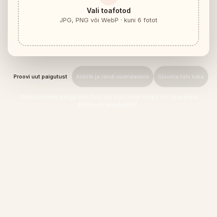
Mööbli sobivuse kontroll
Vali toafotod
Kontrolli käiguruumi enne diivani või laua ostu.
JPG, PNG või WebP · kuni 6 fotot
Väikesed ruumid
Galerii
Proovi uut paigutust
Airbnb ja rendi uuendamine
Sisusta tühi tuba
Hinnad
Alustamiseks valige üks foto või kuni kuus nurka või tuba enne
Pro
tööruumi sisenemist.
🇪🇪
Eesti
Logi sisse