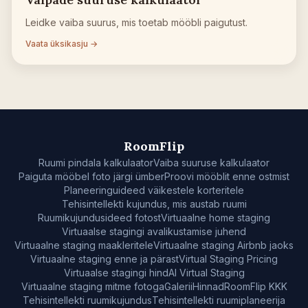
Leidke vaiba suurus, mis toetab mööbli paigutust.
Vaata üksikasju →
RoomFlip
Ruumi pindala kalkulaator
Vaiba suuruse kalkulaator
Paiguta mööbel foto järgi ümber
Proovi mööblit enne ostmist
Planeeringuideed väikestele korteritele
Tehisintellekti kujundus, mis austab ruumi
Ruumikujundusideed fotost
Virtuaalne home staging
Virtuaalse stagingi avalikustamise juhend
Virtuaalne staging maakleritele
Virtuaalne staging Airbnb jaoks
Virtuaalne staging enne ja pärast
Virtual Staging Pricing
Virtuaalse stagingi hind
AI Virtual Staging
Virtuaalne staging mitme fotoga
Galerii
Hinnad
RoomFlip KKK
Tehisintellekti ruumikujundus
Tehisintellekti ruumiplaneerija