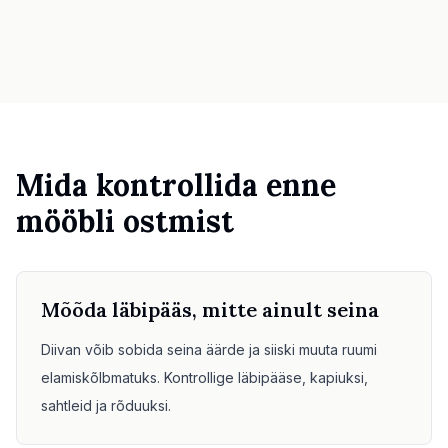
Mööbli sobivuse kontroll
Kontrolli käiguruumi enne diivani või laua ostu.
Väikesed ruumid
Galerii
Hinnad
Mida kontrollida enne
Pro
mööbli ostmist
🇪🇪
Eesti
Logi sisse
Mõõda läbipääs, mitte ainult seina
Diivan võib sobida seina äärde ja siiski muuta ruumi
elamiskõlbmatuks. Kontrollige läbipääse, kapiuksi,
sahtleid ja rõduuksi.