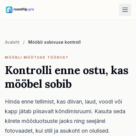
AI tööriistad
AI toakujundaja
Avaleht
/
Mööbli sobivuse kontroll
Laadi tuba üles ja loo stiilisuund.
Paiguta mööbel ümber
MÖÖBLI MÕÕTUDE TÖÖRIIST
Sama tuba, sama mööbel, paremad paigutused.
Kontrolli enne ostu, kas
Proovi mööblit toas
mööbel sobib
Vaata diivanit, tooli või lauda enne ostmist.
Tasuta tööriistad
Hinda enne tellimist, kas diivan, laud, voodi või
Toa pindala kalkulaator
kapp jätab piisavalt kõndimisruumi. Kasuta seda
Arvuta põrand ja seinad enne planeerimist.
kiirete mõõduotsuste jaoks ning seejärel
Vaiba suuruse kalkulaator
Leia toa jaoks algne vaiba suurus.
fotovaadet, kui stiil ja asukoht on olulised.