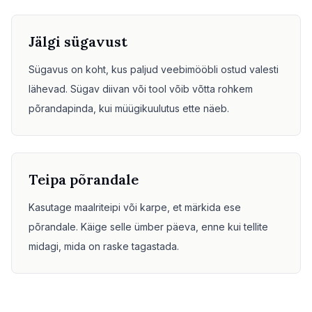
Jälgi sügavust
Sügavus on koht, kus paljud veebimööbli ostud valesti
lähevad. Sügav diivan või tool võib võtta rohkem
põrandapinda, kui müügikuulutus ette näeb.
Teipa põrandale
Kasutage maalriteipi või karpe, et märkida ese
põrandale. Käige selle ümber päeva, enne kui tellite
midagi, mida on raske tagastada.