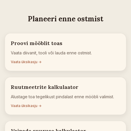
Planeeri enne ostmist
Proovi mööblit toas
Vaata diivanit, tooli või lauda enne ostmist.
Vaata üksikasju →
Ruutmeetrite kalkulaator
Alustage toa tegelikust pindalast enne mööbli valimist.
Vaata üksikasju →
Vaipade suuruse kalkulaator