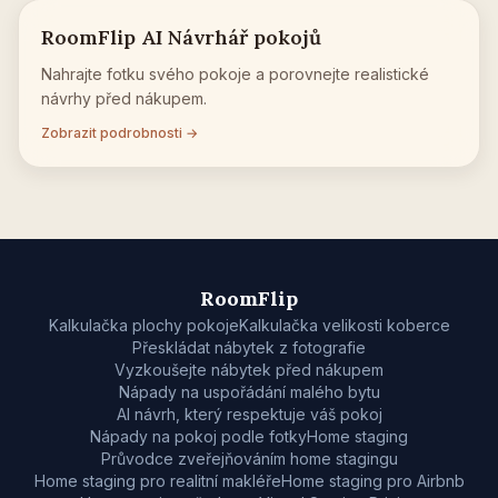
RoomFlip AI Návrhář pokojů
Nahrajte fotku svého pokoje a porovnejte realistické
návrhy před nákupem.
Zobrazit podrobnosti →
RoomFlip
Kalkulačka plochy pokoje
Kalkulačka velikosti koberce
Přeskládat nábytek z fotografie
Vyzkoušejte nábytek před nákupem
Nápady na uspořádání malého bytu
AI návrh, který respektuje váš pokoj
Nápady na pokoj podle fotky
Home staging
Průvodce zveřejňováním home stagingu
Home staging pro realitní makléře
Home staging pro Airbnb