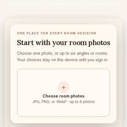
Kontrola usazení nábytku
Your room photo
Any furniture image
3 placement ideas
Zkontrolujte průchody před nákupem pohovky nebo stolu.
Malé prostory
ONE PLACE FOR EVERY ROOM DECISION
Galerie
Start with your room photos
Ceník
Choose one photo, or up to six angles or rooms.
Pro
Your choices stay on this device until you sign in.
🇨🇿
Cestina
Přihlásit se
＋
Choose room photos
JPG, PNG, or WebP · up to 6 photos