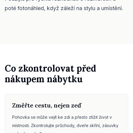
Kontrola usazení nábytku
poté fotonáhled, když záleží na stylu a umístění.
Zkontrolujte průchody před nákupem pohovky nebo stolu.
Malé prostory
Galerie
Ceník
Pro
Co zkontrolovat před
🇨🇿
Čeština
nákupem nábytku
Přihlásit se
Změřte cestu, nejen zeď
Pohovka se může vejít ke zdi a přesto ztížit život v
místnosti. Zkontrolujte průchody, dveře skříní, zásuvky