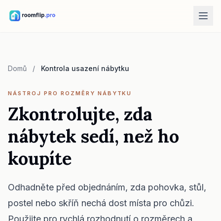
AI nástroje
AI návrhář pokoje
Domů
/
Kontrola usazení nábytku
Nahrajte pokoj a vytvořte směr stylu.
Přeskládat nábytek
NÁSTROJ PRO ROZMĚRY NÁBYTKU
Stejný pokoj, stejný nábytek, lepší rozvržení.
Zkontrolujte, zda
Vyzkoušet nábytek v pokoji
nábytek sedí, než ho
Podívejte se na pohovku, židli nebo stůl před nákupem.
koupíte
Bezplatné nástroje
Kalkulačka plochy pokoje
Spočítejte podlahu a stěny před plánováním.
Odhadněte před objednáním, zda pohovka, stůl,
Kalkulačka velikosti koberce
postel nebo skříň nechá dost místa pro chůzi.
Najděte výchozí velikost koberce pro pokoj.
Použijte pro rychlá rozhodnutí o rozměrech a