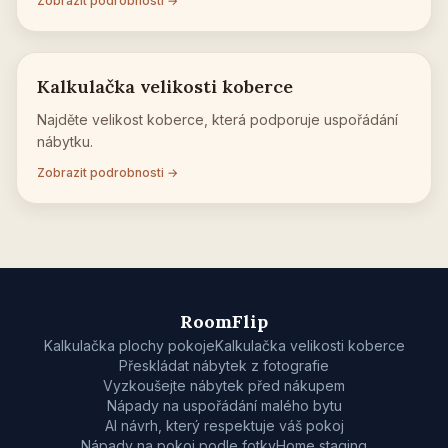
Zobrazit podrobnosti →
Kalkulačka velikosti koberce
Najděte velikost koberce, která podporuje uspořádání
nábytku.
Zobrazit podrobnosti →
RoomFlip
Kalkulačka plochy pokoje
Kalkulačka velikosti koberce
Přeskládat nábytek z fotografie
Vyzkoušejte nábytek před nákupem
Nápady na uspořádání malého bytu
AI návrh, který respektuje váš pokoj
Nápady na pokoj podle fotky
Home staging