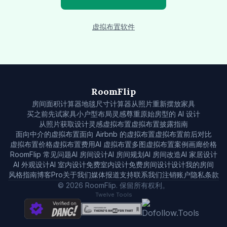
虚拟布置软件
RoomFlip
房间面积计算器
地毯尺寸计算器
从照片重新摆放家具
买之前先试家具
小户型布局灵感
尊重原始房型的 AI 设计
从照片获取设计灵感
虚拟布置
虚拟布置披露指南
面向中介的虚拟布置
面向 Airbnb 的虚拟布置
虚拟布置前后对比
虚拟布置价格
虚拟布置费用
AI 虚拟布置
多图虚拟布置
案例画廊
价格
RoomFlip 常见问题
AI 房间设计
AI 房间规划
AI 房间改造
AI 家居设计
AI 外观设计
AI 室内设计
免费室内设计
免费房间设计
设计我的房间
风格
指南
博客
Pro
关于我们
媒体报道
支持
联系我们
注销账户
隐私
条款
© 2026 RoomFlip. 保留所有权利。
Twelve Tools