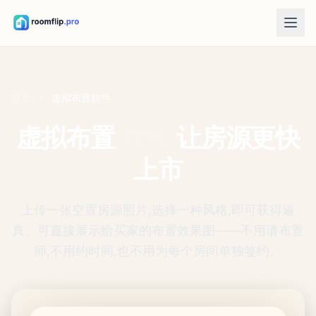
AI 功能
AI 房间设计
首页
/
虚拟布置软件
上传房间照片，生成一个风格方向。
虚拟布置
软件
让房源更快
重新摆放家具
同一个房间、同一批家具，尝试更好的布局。
上市
在房间里试家具
买之前先看看沙发、椅子或桌子放进去的效果。
上传一张空置房源照片,选择一种风格,即可获得逼
免费工具
真、可直接展示给买家的布置效果图——不用请布置
房间面积计算器
师,不用约时间,也不用为每个房间单独签约。
规划前先计算地面和墙面面积。
地毯尺寸计算器
为房间找到一个合适的地毯起始尺寸。