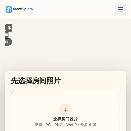
AI 功能
改
改造前。改造后。您说了算。
造
AI 房间设计
前
上传房间照片，生成一个风格方向。
上传一张房间照片，提前看看添置家具、重新布局或焕新后
重新摆放家具
的样子——在您购买任何东西或挪动一件家具之前。
同一个房间、同一批家具，尝试更好的布局。
在房间里试家具
买之前先看看沙发、椅子或桌子放进去的效果。
先选择房间照片
免费工具
房间面积计算器
＋
规划前先计算地面和墙面面积。
地毯尺寸计算器
选择房间照片
为房间找到一个合适的地毯起始尺寸。
支持 JPG、PNG、WebP · 最多 6 张