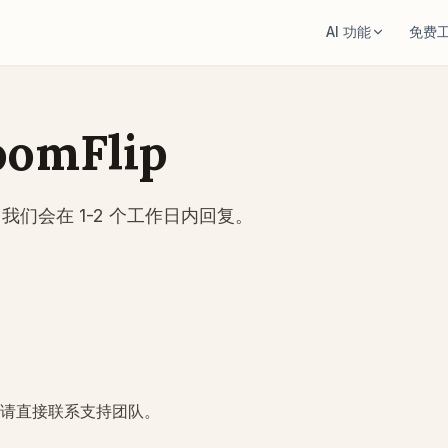
AI 功能
免费
AI 房间设计
房间面积计算器
上传房间照片，生成一个风格方向
规划前先计算地面
omFlip
重新摆放家具
地毯尺寸计算器
同一个房间、同一批家具，尝试更
为房间找到一个合
局。
们会在 1-2 个工作日内回复。
家具适配检查
在房间里试家具
买沙发或桌子前先
买之前先看看沙发、椅子或桌子放
果。
请直接联系支持团队。