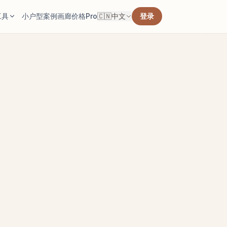
工具
小户型
案例画廊
价格
Pro
🇨🇳
中文
登录
。
和墙面面积。
好的布
适的地毯起始尺寸。
检查通道是否够用。
进去的效