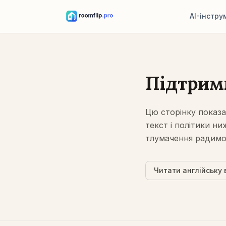
AI-інстру
AI-дизайнер 
Завантажте кімна
напрям стилю.
Підтрим
Переставити 
Та сама кімната й
Цю сторінку показ
планування.
текст і політики н
Спробувати ме
тлумачення радимо 
Подивіться диван
перед покупкою
Читати англійську 