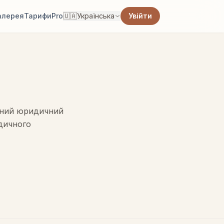
алерея
Тарифи
Pro
🇺🇦
Українська
Увійти
дний юридичний
идичного