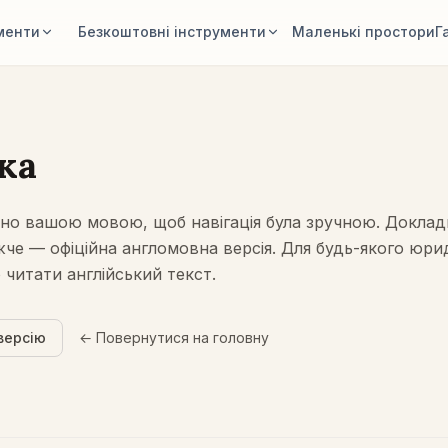
менти
Безкоштовні інструменти
Маленькі простори
Г
кімнати
Калькулятор площі кімнати
ту й отримайте
Розрахуйте підлогу й стіни перед
плануванням.
ка
меблі
Калькулятор розміру килима
 меблі, кращі
Знайдіть початковий розмір килима
ано вашою мовою, щоб навігація була зручною. Докла
для кімнати.
ижче — офіційна англомовна версія. Для будь-якого юр
блі в кімнаті
Перевірка розміру меблів
читати англійський текст.
, крісло або стіл
Перевірте проходи перед покупкою
.
дивана чи столу.
версію
← Повернутися на головну