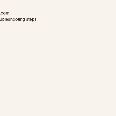
p.com
.
oubleshooting steps,