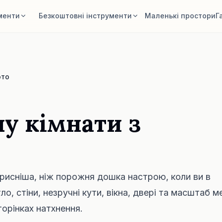
менти
Безкоштовні інструменти
Маленькі простори
Г
кімнати
Калькулятор площі кімнати
ту й отримайте
Розрахуйте підлогу й стіни перед
плануванням.
ото
меблі
Калькулятор розміру килима
 меблі, кращі
Знайдіть початковий розмір килима
О
для кімнати.
ну кімнати з
блі в кімнаті
Перевірка розміру меблів
, крісло або стіл
Перевірте проходи перед покупкою
.
дивана чи столу.
орисніша, ніж порожня дошка настрою, коли ви в
ло, стіни, незручні кути, вікна, двері та масштаб м
торінках натхнення.