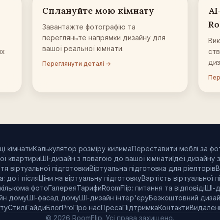
Сплануйте мою кімнату
AI
Ro
Завантажте фотографію та
перегляньте напрямки дизайну для
Вик
вашої реальної кімнати.
их
ств
диз
Переглянути деталі →
Пер
і кімнати
Калькулятор розміру килима
Переставити меблі за фо
ої квартири
ШІ-дизайн з повагою до вашої кімнати
Ідеї дизайну 
я віртуальної підготовки
Віртуальна підготовка для ріелторів
В
: до і після
Ціни на віртуальну підготовку
Вартість віртуальної 
 кількома фото
Галерея
Тарифи
RoomFlip: питання та відповіді
ШІ-д
йн дому
ШІ-фасад дому
ШІ-дизайн інтер'єру
Безкоштовний дизай
ту
Стилі
Гайди
Блог
Pro
Про нас
Преса
Підтримка
Контакти
Видален
© 2026 RoomFlip. Усі права захищено.