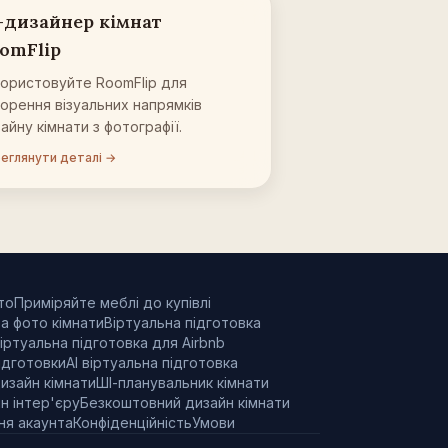
-дизайнер кімнат
omFlip
ористовуйте RoomFlip для
орення візуальних напрямків
айну кімнати з фотографії.
еглянути деталі →
то
Приміряйте меблі до купівлі
за фото кімнати
Віртуальна підготовка
іртуальна підготовка для Airbnb
підготовки
AI віртуальна підготовка
изайн кімнати
ШІ-планувальник кімнати
н інтер'єру
Безкоштовний дизайн кімнати
ня акаунта
Конфіденційність
Умови