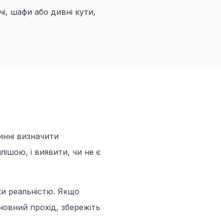
ачі, шафи або дивні кути,
инні визначити
ішою, і виявити, чи не є
ки реальністю. Якщо
новний прохід, збережіть