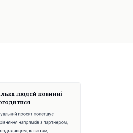
ілька людей повинні
огодитися
зуальний проєкт полегшує
рівняння напрямків з партнером,
ендодавцем, клієнтом,