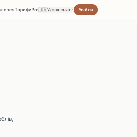
алерея
Тарифи
Pro
🇺🇦
Українська
Увійти
еблів,