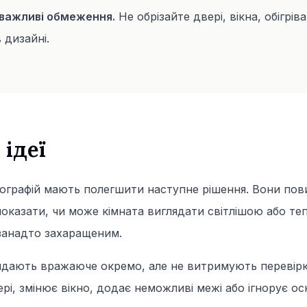
важливі обмеження.
Не обрізайте двері, вікна, обігрів
 дизайні.
 ідеї
отографій мають полегшити наступне рішення. Вони пов
оказати, чи може кімната виглядати світлішою або тепл
занадто захаращеним.
глядають вражаюче окремо, але не витримують перевір
і, змінює вікно, додає неможливі межі або ігнорує ос