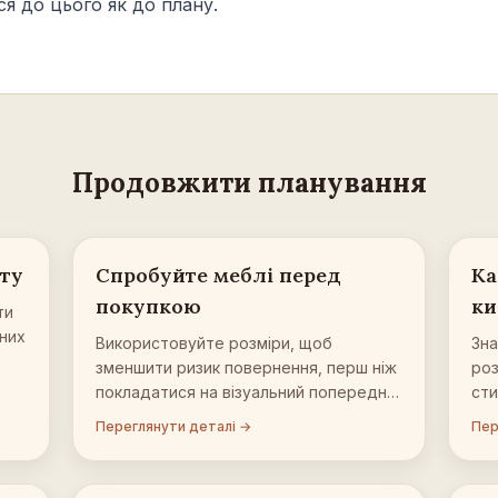
ся до цього як до плану.
Продовжити планування
ату
Спробуйте меблі перед
Ка
покупкою
ки
ти
ьних
Використовуйте розміри, щоб
Зна
зменшити ризик повернення, перш ніж
роз
покладатися на візуальний попередній
сти
перегляд.
Переглянути деталі →
Пер