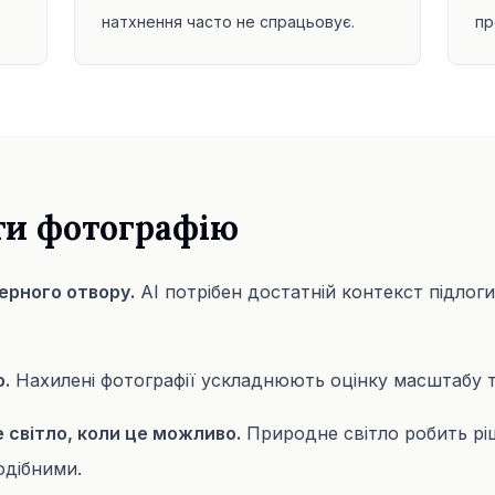
натхнення часто не спрацьовує.
пр
ти фотографію
верного отвору.
AI потрібен достатній контекст підлоги,
о.
Нахилені фотографії ускладнюють оцінку масштабу т
 світло, коли це можливо.
Природне світло робить рі
одібними.