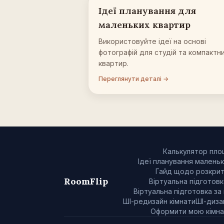
Ідеї планування для
маленьких квартир
Використовуйте ідеї на основі
фотографій для студій та компактн
квартир.
Переглянути деталі →
Калькулятор площ
Ідеї планування маленьк
Гайд щодо розкритт
RoomFlip
Віртуальна підготовка
Віртуальна підготовка за
ШІ-редизайн кімнати
ШІ-диза
Оформити мою кімна