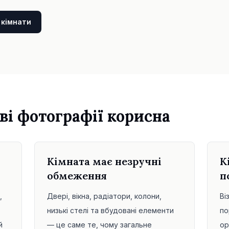
 кімнати
ві фотографії корисна
Кімната має незручні
К
обмеження
п
,
Двері, вікна, радіатори, колони,
Ві
низькі стелі та вбудовані елементи
по
й
— це саме те, чому загальне
ор