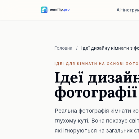
AI-інстру
AI-дизайнер 
Завантажте кімна
напрям стилю.
Головна
/
Ідеї дизайну кімнати з ф
Переставити 
Та сама кімната й
ІДЕЇ ДЛЯ КІМНАТИ НА ОСНОВІ ФОТ
планування.
Ідеї дизай
Спробувати ме
фотографії
Подивіться диван
перед покупкою
Реальна фотографія кімнати к
глухому куті. Вона показує світ
які ігноруються на загальних с