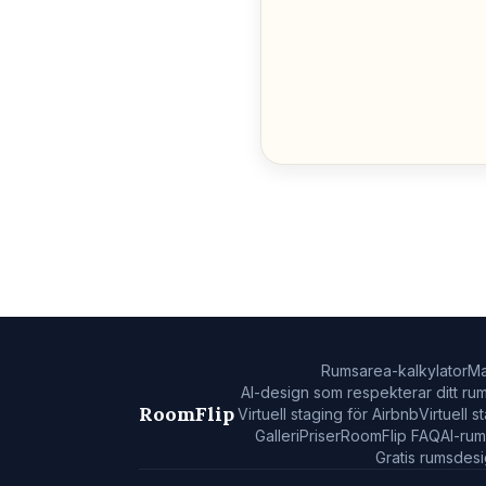
Rumsarea-kalkylator
Ma
AI-design som respekterar ditt ru
RoomFlip
Virtuell staging för Airbnb
Virtuell 
Galleri
Priser
RoomFlip FAQ
AI-ru
Gratis rumsdes