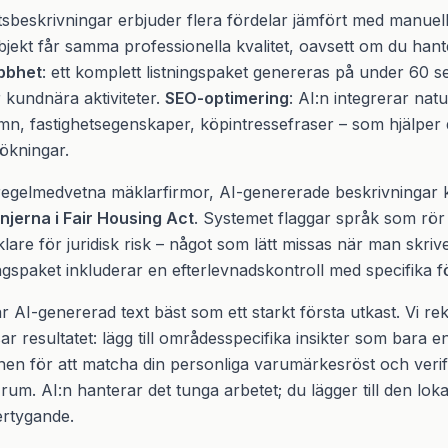
sbeskrivningar erbjuder flera fördelar jämfört med manuell
objekt får samma professionella kvalitet, oavsett om du hante
bbhet
: ett komplett listningspaket genereras på under 60 se
 kundnära aktiviteter.
SEO-optimering
: AI:n integrerar natu
, fastighetsegenskaper, köpintressefraser – som hjälper di
sökningar.
 regelmedvetna mäklarfirmor, AI-genererade beskrivningar 
linjerna i Fair Housing Act
. Systemet flaggar språk som rör
klare för juridisk risk – något som lätt missas när man skri
ningspaket inkluderar en efterlevnadskontroll med specifika f
r AI-genererad text bäst som ett starkt första utkast. Vi 
 resultatet: lägg till områdesspecifika insikter som bara e
tonen för att matcha din personliga varumärkesröst och verif
um. AI:n hanterar det tunga arbetet; du lägger till den lok
vertygande.