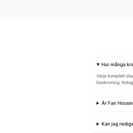
Hur många kred
Varje komplett obje
beskrivning, Insta
Är Fair Housin
Kan jag redig