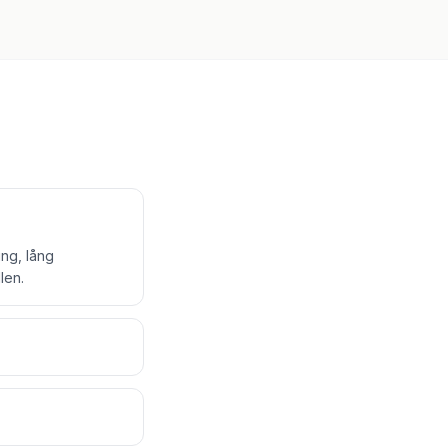
ing, lång
len.