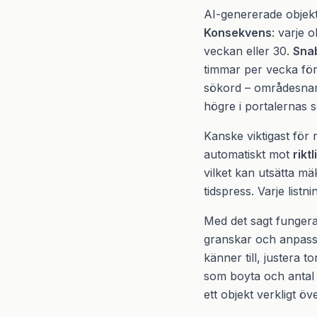
AI-genererade objekt
Konsekvens
: varje 
veckan eller 30.
Sna
timmar per vecka för
sökord – områdesnamn
högre i portalernas 
Kanske viktigast för
automatiskt mot
rikt
vilket kan utsätta mä
tidspress. Varje list
Med det sagt fungera
granskar och anpassar
känner till, justera 
som boyta och antal r
ett objekt verkligt ö