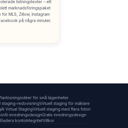
olerade listningstexter – ett
lett marknadsföringspaket
 för MLS, Zillow, Instagram
Facebook på några minuter.
Planlösningsidéer för små lägenheter
ll staging-redovisning
Virtuell staging för mäklare
g
AI Virtual Staging
Virtuell staging med flera foton
iör
AI-inredningsdesign
Gratis inredningsdesign
t
Radera konto
Integritet
Villkor