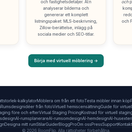
och fastighetsdetaljer. AI:n
och
p
analyserar bilderna och
komp
genererar ett komplett
redo
listningspaket: MLS-beskrivning,
och 
Zillow-berättelse, inlägg på
sociala medier och SEO-titlar.
Börja med virtuell möblering →
ttstorlek-kalkylator
Möblera om från ett foto
Testa möbler innan köp
m
Rumsdesignidéer från foto
Virtuell hemiscensättning
Guide för virtue
staging före och efter
Virtual Staging Pricing
Kostnad för virtuell stagin
msdesign
AI-rumsplanerare
AI-rumsomdesign
AI-hemdesign
AI-husexter
ign
Designa mitt rum
Stilar
Guider
Blogg
Pro
Om oss
Press
Support
Kontak
© 2026 RoomFlip. Alla rättigheter förbehållna.