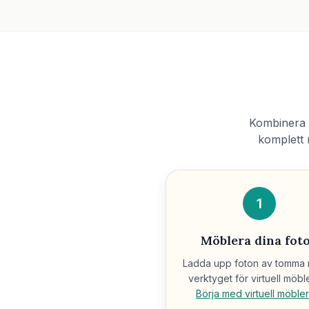
Kombinera A
komplett 
1
Möblera dina fot
Ladda upp foton av tomma ru
verktyget för virtuell möbl
Börja med virtuell möble