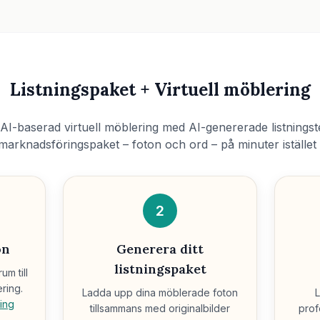
Listningspaket + Virtuell möblering
I-baserad virtuell möblering med AI-genererade listningste
marknadsföringspaket – foton och ord – på minuter istället 
2
on
Generera ditt
listningspaket
m till
ering.
Ladda upp dina möblerade foton
L
ring
tillsammans med originalbilder
prof