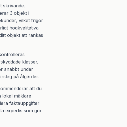
t skrivande.
rar 3 objekt i
kunder, vilket frigör
rligt högkvalitativa
tt objekt att rankas
kontrolleras
 skyddade klasser,
ver snabbt under
örslag på åtgärder.
rekommenderar att du
n lokal mäklare
iera faktauppgifter
ala expertis som gör