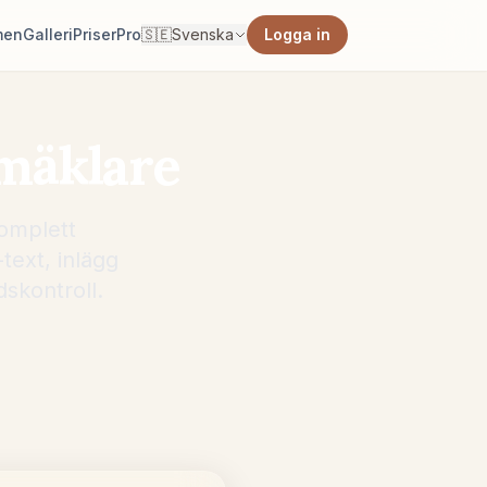
men
Galleri
Priser
Pro
🇸🇪
Svenska
Logga in
smäklare
komplett
text, inlägg
dskontroll.