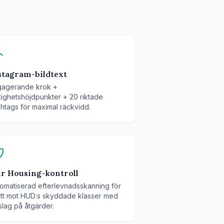
stagram-bildtext
gagerande krok +
tighetshöjdpunkter + 20 riktade
htags för maximal räckvidd.
ir Housing-kontroll
omatiserad efterlevnadsskanning för
tt mot HUD:s skyddade klasser med
slag på åtgärder.