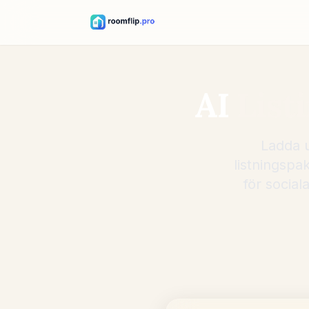
AI
List
Ladda u
listningspa
för social