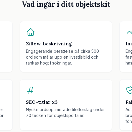
Vad ingår i ditt objektskit
Zillow-beskrivning
In
Engagerande berättelse på cirka 500
En
ord som målar upp en livsstilsbild och
fas
rankas högt i sökningar.
has
SEO-titlar x3
Fa
er
Nyckelordsoptimerade titelförslag under
Aut
ör
70 tecken för objektsportaler.
bro
för