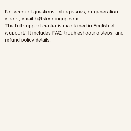
Preverjanje ujemanja pohištva
Preverite prehode pred nakupom kavča ali mize.
For account questions, billing issues, or generation
errors, email
hi@skybringup.com
.
Majhni prostori
The full support center is maintained in English at
/support/
. It includes FAQ, troubleshooting steps, and
Galerija
refund policy details.
Cenik
Pro
🇸🇮
Slovenščina
Prijava