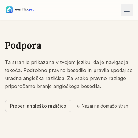
AI orodja
AI oblikovalec sobe
Podpora
Naložite sobo in ustvarite smer sloga.
Preuredite pohištvo
Ta stran je prikazana v tvojem jeziku, da je navigacija
Ista soba, isto pohištvo, boljše postavitve.
tekoča. Podrobno pravno besedilo in pravila spodaj so
Preizkusite pohištvo v sobi
uradna angleška različica. Za vsako pravno razlago
Pred nakupom poglejte kavč, stol ali mizo.
priporočamo branje angleškega besedila.
Brezplačna orodja
Preberi angleško različico
← Nazaj na domačo stran
Kalkulator površine sobe
Izračunajte tla in stene pred načrtovanjem.
Kalkulator velikosti preproge
Poiščite začetno velikost preproge za sobo.