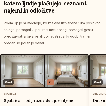
katera ljudje plačujejo: seznami,
najemi in odločitve
RoomFlip je najmočnejši, ko ima ena ustvarjena slika poslovno
nalogo: pomagati kupcu razumeti obseg, pomagati gostu
predstavljati si bivanje ali pomagati stranki odobriti smer,
preden se porabijo denar.
Pred
Po
Pred
Spalnica
Dnevna 
Spalnica — od prazne do opremljene
Dnevna