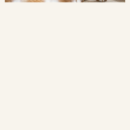
Nepremičninski oglasi
Opremite prazne sobe ali osvežite utrujene, da si bodo
kupci lažje predstavljali sebe v njih.
2