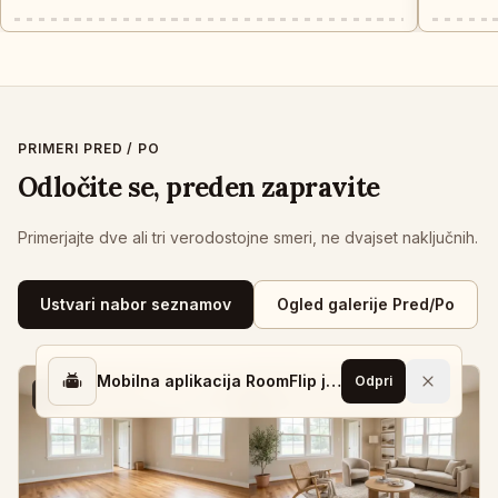
PRIMERI PRED / PO
Odločite se, preden zapravite
Primerjajte dve ali tri verodostojne smeri, ne dvajset naključnih.
Ustvari nabor seznamov
Ogled galerije Pred/Po
Mobilna aplikacija RoomFlip je na voljo
Odpri
1