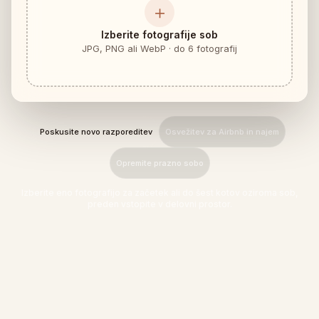
＋
Preverjanje ujemanja pohištva
Preverite prehode pred nakupom kavča ali mize.
Izberite fotografije sob
JPG, PNG ali WebP · do 6 fotografij
Majhni prostori
Galerija
Cenik
Poskusite novo razporeditev
Osvežitev za Airbnb in najem
Pro
Opremite prazno sobo
🇸🇮
Slovenščina
Izberite eno fotografijo za začetek ali do šest kotov oziroma sob,
Prijava
preden vstopite v delovni prostor.