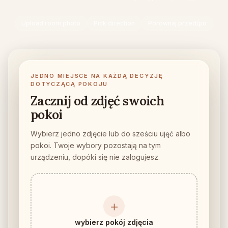
Sprawdź, czy mebel się zmieści
Upload room photo
Pick direction
Porównaj przed/po
Sprawdź przejścia przed zakupem sofy lub stołu.
Małe przestrzenie
Galeria przed i po
JEDNO MIEJSCE NA KAŻDĄ DECYZJĘ
DOTYCZĄCĄ POKOJU
Cennik
Zacznij od zdjęć swoich
pokoi
Pro
🇵🇱
Polski
Wybierz jedno zdjęcie lub do sześciu ujęć albo
pokoi. Twoje wybory pozostają na tym
Zaloguj się
urządzeniu, dopóki się nie zalogujesz.
＋
wybierz pokój zdjęcia