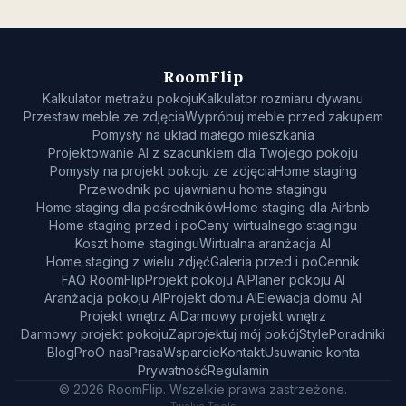
RoomFlip
Kalkulator metrażu pokoju
Kalkulator rozmiaru dywanu
Przestaw meble ze zdjęcia
Wypróbuj meble przed zakupem
Pomysły na układ małego mieszkania
Projektowanie AI z szacunkiem dla Twojego pokoju
Pomysły na projekt pokoju ze zdjęcia
Home staging
Przewodnik po ujawnianiu home stagingu
Home staging dla pośredników
Home staging dla Airbnb
Home staging przed i po
Ceny wirtualnego stagingu
Koszt home stagingu
Wirtualna aranżacja AI
Home staging z wielu zdjęć
Galeria przed i po
Cennik
FAQ RoomFlip
Projekt pokoju AI
Planer pokoju AI
Aranżacja pokoju AI
Projekt domu AI
Elewacja domu AI
Projekt wnętrz AI
Darmowy projekt wnętrz
Darmowy projekt pokoju
Zaprojektuj mój pokój
Style
Poradniki
Blog
Pro
O nas
Prasa
Wsparcie
Kontakt
Usuwanie konta
Prywatność
Regulamin
© 2026 RoomFlip. Wszelkie prawa zastrzeżone.