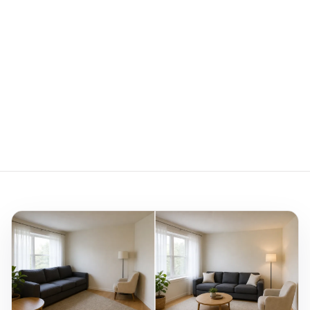
Upuść tutaj zdjęcia nieruchomości
Wgraj 1–20 zdjęć JPG, PNG lub WebP, każde do
10 MB.