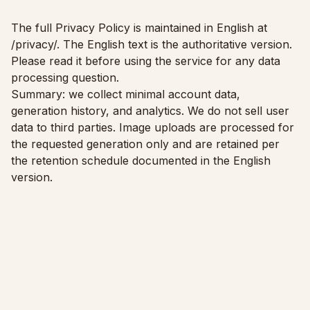
Mēbeļu piemērotības pārbaude
Pārbaudiet ejas pirms dīvāna vai galda iegādes.
The full Privacy Policy is maintained in English at
/privacy/
. The English text is the authoritative version.
Mazas telpas
Please read it before using the service for any data
processing question.
Galerija
Summary: we collect minimal account data,
generation history, and analytics. We do not sell user
Cenas
data to third parties. Image uploads are processed for
Pro
the requested generation only and are retained per
the retention schedule documented in the English
🇱🇻
Latviešu
version.
Pieteikties