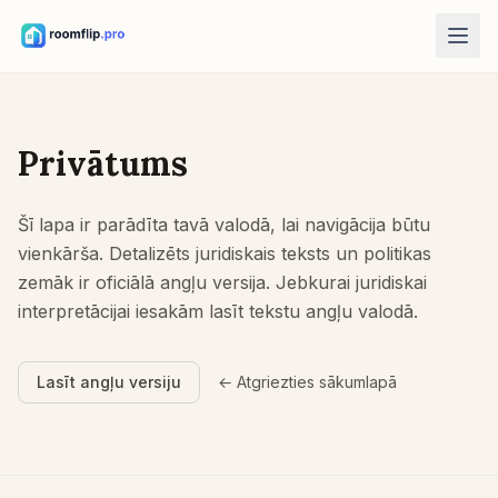
AI rīki
AI istabas dizainers
Privātums
Augšupielādējiet istabu un izveidojiet stila virzienu.
Pārkārtot mēbeles
Šī lapa ir parādīta tavā valodā, lai navigācija būtu
Tā pati istaba, tās pašas mēbeles, labāki plānojumi.
vienkārša. Detalizēts juridiskais teksts un politikas
Izmēģināt mēbeli istabā
zemāk ir oficiālā angļu versija. Jebkurai juridiskai
Apskatiet dīvānu, krēslu vai galdu pirms pirkšanas.
interpretācijai iesakām lasīt tekstu angļu valodā.
Bezmaksas rīki
Lasīt angļu versiju
← Atgriezties sākumlapā
Istabas platības kalkulators
Aprēķiniet grīdu un sienas pirms plānošanas.
Paklāja izmēra kalkulators
Atrodiet sākuma paklāja izmēru istabai.