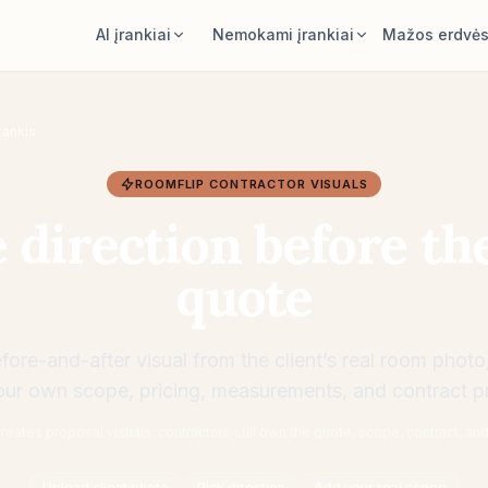
AI įrankiai
Nemokami įrankiai
Mažos erdvė
AI kambario dizaineris
Kambario ploto skaičiuoklė
Įkelkite kambarį ir sukurkite stiliaus
Apskaičiuokite grindis ir sienas prieš
rankis
kryptį.
planuodami.
ROOMFLIP CONTRACTOR VISUALS
Perstatyti baldus
Kilimo dydžio skaičiuoklė
Tas pats kambarys, tie patys baldai,
Raskite pradinį kilimo dydį kambariui.
 direction before the
geresni išdėstymai.
Baldų tinkamumo patikra
quote
Išbandyti baldą kambaryje
Patikrinkite praėjimus prieš pirkdami
Pamatykite sofą, kėdę ar stalą prieš
sofą ar stalą.
pirkdami.
fore-and-after visual from the client’s real room photo, 
our own scope, pricing, measurements, and contract p
eates proposal visuals; contractors still own the quote, scope, contract, an
Upload client photo
Pick direction
Add your real scope