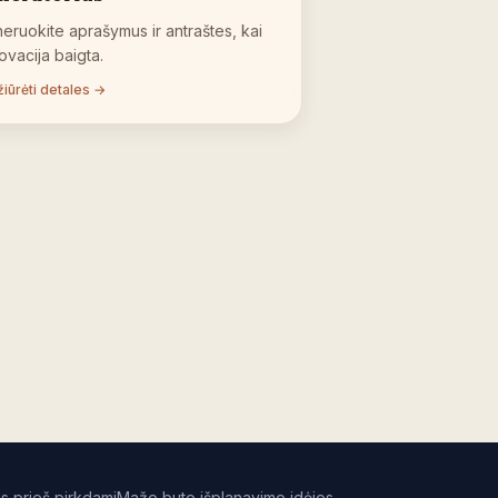
eruokite aprašymus ir antraštes, kai
ovacija baigta.
iūrėti detales →
s prieš pirkdami
Mažo buto išplanavimo idėjos