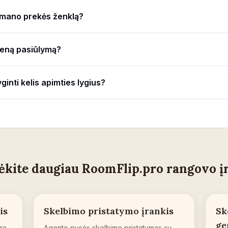
 mano prekės ženklą?
vieną pasiūlymą?
yginti kelis apimties lygius?
ėkite daugiau RoomFlip.pro rangovo į
is
Skelbimo pristatymo įrankis
Sk
ge
ra
Agento pusės skelbimo pristatymas su