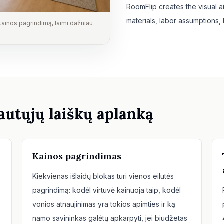
RoomFlip creates the visual a
materials, labor assumptions, 
 kainos pagrindimą, laimi dažniau
gautųjų laiškų aplanką
Kainos pagrindimas
Kiekvienas išlaidų blokas turi vienos eilutės
pagrindimą: kodėl virtuvė kainuoja taip, kodėl
vonios atnaujinimas yra tokios apimties ir ką
namo savininkas galėtų apkarpyti, jei biudžetas