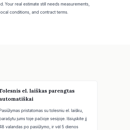
id. Your real estimate still needs measurements,
local conditions, and contract terms.
Tolesnis el. laiškas parengtas
automatiškai
Pasiūlymas pristatomas su tolesniu el. laišku,
parašytu jums toje pačioje sesijoje. Išsiųskite jį
48 valandas po pasiūlymo, ir vėl 5 dienos