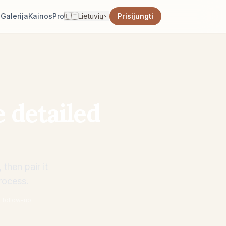
s
Galerija
Kainos
Pro
🇱🇹
Lietuvių
Prisijungti
 detailed
then pair it
rocess.
d follow-up.