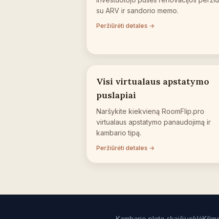
su ARV ir sandorio memo.
Peržiūrėti detales →
Visi virtualaus apstatymo
puslapiai
Naršykite kiekvieną RoomFlip.pro
virtualaus apstatymo panaudojimą ir
kambario tipą.
Peržiūrėti detales →
Kambario ploto skaičiuoklė
Kilim