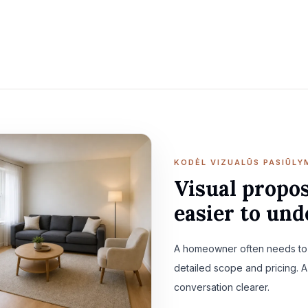
Upload 1–20 JPG, PNG, or WebP photos, up to 10 MB each.
KODĖL VIZUALŪS PASIŪLY
Visual propos
easier to un
A homeowner often needs to 
detailed scope and pricing. 
conversation clearer.