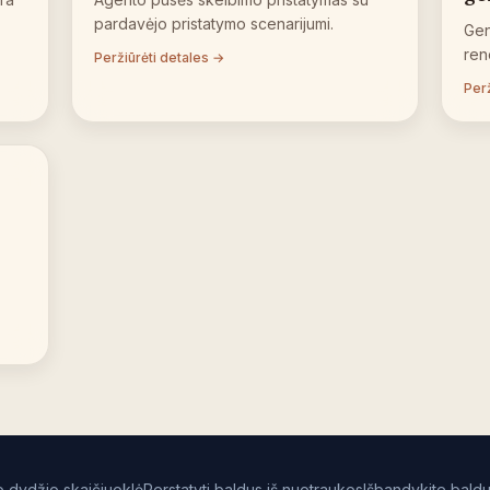
pardavėjo pristatymo scenarijumi.
Gen
ren
Peržiūrėti detales →
Perž
o dydžio skaičiuoklė
Perstatyti baldus iš nuotraukos
Išbandykite baldu