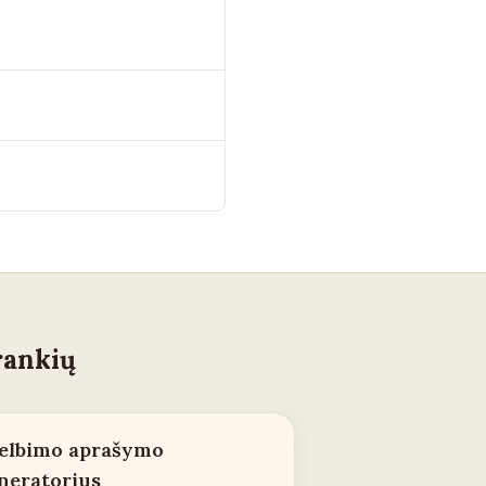
rankių
elbimo aprašymo
neratorius