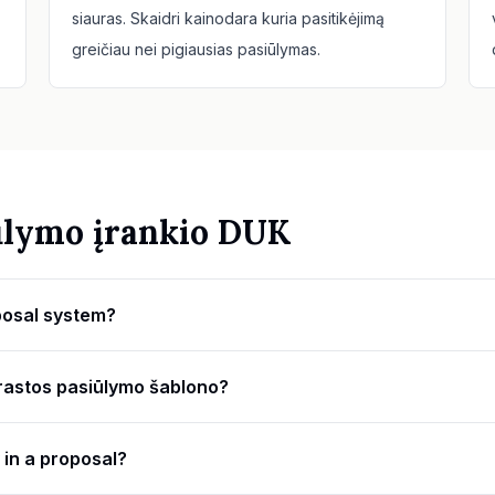
siauras. Skaidri kainodara kuria pasitikėjimą
greičiau nei pigiausias pasiūlymas.
ūlymo įrankio DUK
oposal system?
įprastos pasiūlymo šablono?
 in a proposal?