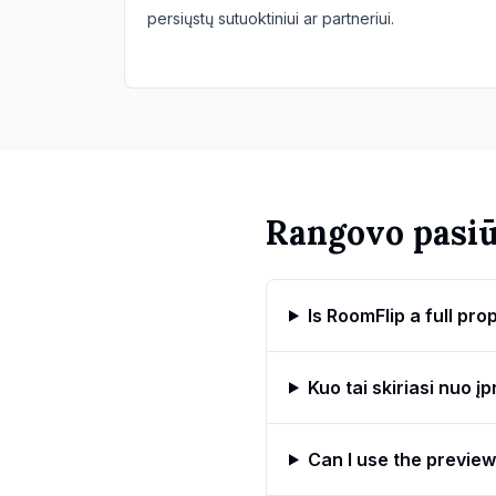
persiųstų sutuoktiniui ar partneriui.
Rangovo pasi
Is RoomFlip a full pr
Kuo tai skiriasi nuo 
Can I use the preview