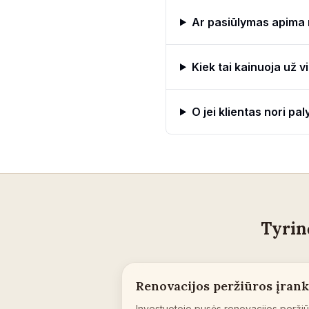
Ar pasiūlymas apima
Kiek tai kainuoja už 
O jei klientas nori pal
Tyrin
Renovacijos peržiūros įrank
Investuotojo pusės renovacijos peržiū