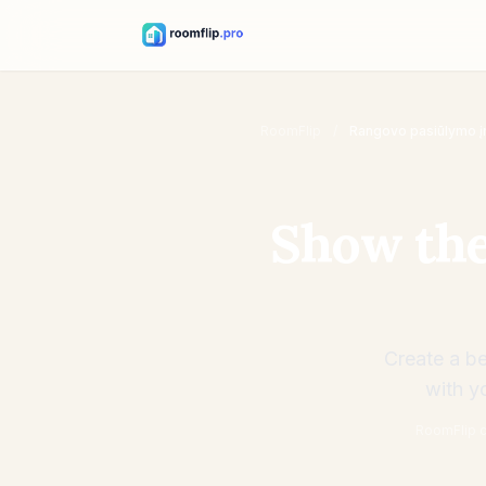
ROOMFLIP
CONTRACTOR
RoomFlip
/
Rangovo pasiūlymo į
VISUALS
·
ROOMFLIP
CONTRACTOR
Show the
VISUALS
Create a be
with y
RoomFlip cr