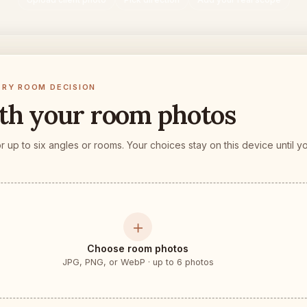
ERY ROOM DECISION
ith your room photos
up to six angles or rooms. Your choices stay on this device until y
＋
Choose room photos
JPG, PNG, or WebP · up to 6 photos