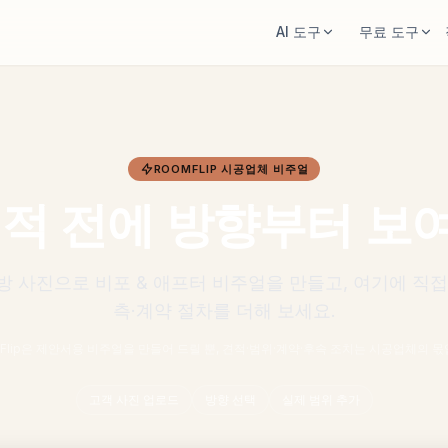
AI 도구
무료 도구
AI 룸 디자이너
방 면적 계산기
방 사진을 올리고 스타일 방향을 생성합니다.
계획 전에 바닥과 벽 면적을
가구 재배치
러그 크기 계산기
ROOMFLIP 시공업체 비주얼
같은 방과 같은 가구로 더 나은 배치를 봅니
방에 맞는 러그 시작 크기를
다.
견적 전에 방향부터 보
가구 맞춤 확인
방에서 가구 미리보기
소파나 테이블 구매 전에 동
구매 전에 소파, 의자, 테이블이 어떻게 보이
방 사진으로 비포 & 애프터 비주얼을 만들고, 여기에 직접
는지 확인합니다.
측·계약 절차를 더해 보세요.
mFlip은 제안서용 비주얼을 만들어 드릴 뿐, 견적·범위·계약·후속 조치는 시공업체의 몫
고객 사진 업로드
방향 선택
실제 범위 추가