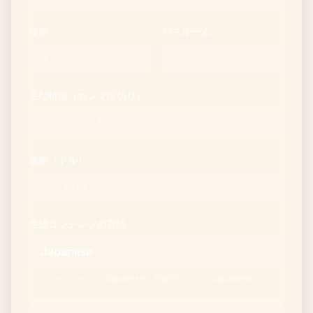
家具サイズ確認
ソファやテーブル購入前に通路を確認します。
寝室
バスルーム
狭い部屋
ギャラリー
主な特徴（カンマ区切り）
料金
Pro
価格（ドル）
🇯🇵
日本語
ログイン
生成コンテンツの言語
インターフェース：Japanese・生成テキスト：Japanese。