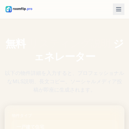
AIツール
AIルームデザイナー
無料
リスティング説明
ジ
部屋の写真をアップロードして、スタイル案を作成します。
ェネレーター
家具の配置替え
同じ部屋、同じ家具で、より良いレイアウトを試します。
部屋で家具を試す
以下の物件詳細を入力すると、プロフェッショナル
購入前にソファ、椅子、テーブルの見え方を確認します。
なMLS説明、長文コピー、ソーシャルメディア投
稿が即座に生成されます。
無料ツール
部屋面積計算
計画前に床面積と壁面積を計算します。
物件タイプ
ラグサイズ計算
部屋に合うラグサイズの目安を見つけます。