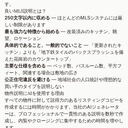
す。
良いMLS説明とは？
250文字以内に収める
— ほとんどのMLSシステムには厳
しい制限があります
最も強力な特徴から始める
— 改装済みのキッチン、眺
望、ロケーション
具体的であること、一般的でないこと
— 「更新されたキ
ッチン」よりも「地下鉄タイルのバックスプラッシュを備
えた花崗岩のカウンタートップ」
主要な仕様を含める
— ベッド数、バスルーム数、平方フ
ィート、関連する場合は敷地の広さ
公正住宅違反を避ける
— 地域社会の人口統計や理想的な
買い手のタイプを説明しない
物件説明にAIを使用する理由
すべての物件に対して説得力のあるリスティングコピーを
作成するには時間がかかります。当社のAIジェネレータ
ーは、プロフェッショナルで一貫性のある説明を数秒で作
成し、内覧やクロージングに集中するための時間を増やし
ます。