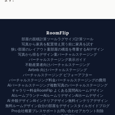
RoomFlip
部屋の面積計算ツール
ラグサイズ計算ツール
写真から家具を配置替え
買う前に家具を試す
狭い部屋のレイアウト案
部屋の構造を尊重するAIデザイン
写真から得るデザイン案
バーチャルステージング
バーチャルステージング表示ガイド
不動産業者向けバーチャルステージング
Airbnb 向けバーチャルステージング
バーチャルステージング ビフォーアフター
バーチャルステージング料金
バーチャルステージングの費用
AIバーチャルステージング
複数写真のバーチャルステージング
ギャラリー
料金
RoomFlip よくある質問
AIルームデザイン
AIルームプランナー
AIルームリデザイン
AIホームデザイン
AI 外観デザイン
AIインテリアデザイン
無料インテリアデザイン
無料ルームデザイン
自分の部屋をデザイン
スタイル
ガイド
ブログ
Pro
会社概要
プレス
サポート
お問い合わせ
アカウント削除