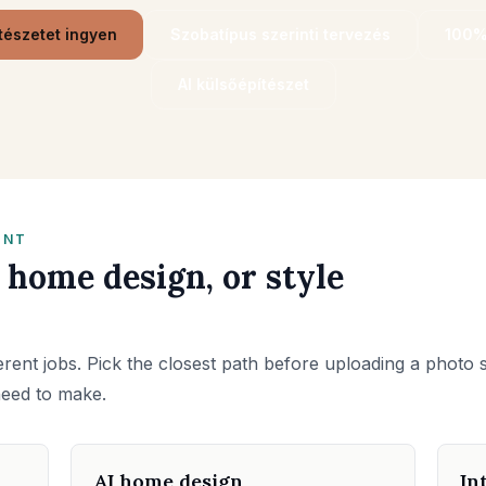
ítészetet ingyen
Szobatípus szerinti tervezés
100%
AI külsőépítészet
INT
 home design, or style
erent jobs. Pick the closest path before uploading a photo 
need to make.
AI home design
In