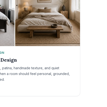
IGN
 Design
 patina, handmade texture, and quiet
 when a room should feel personal, grounded,
ed.