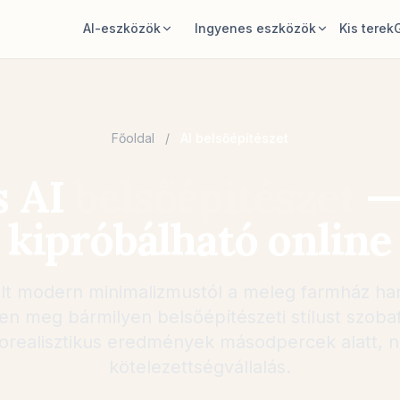
AI-eszközök
Ingyenes eszközök
Kis terek
AI szobatervező
Szoba terület kalkulátor
Tölts fel egy szobát, és hozz létre
Számold ki a padlót és falakat tervezés
stílusirányt.
előtt.
Főoldal
/
AI belsőépítészet
Bútorok átrendezése
Szőnyegméret kalkulátor
s AI
belsőépítészet
— 
Ugyanaz a szoba és bútor, jobb
Találj kiinduló szőnyegméretet a
elrendezések.
szobához.
kipróbálható online
Bútor kipróbálása a szobában
Bútor illeszkedés ellenőrzés
Nézd meg a kanapét, széket vagy
Ellenőrizd a közlekedőket kanapé vagy
asztalt vásárlás előtt.
asztal vásárlása előtt.
tult modern minimalizmustól a meleg farmház han
sen meg bármilyen belsőépítészeti stílust szobaf
orealisztikus eredmények másodpercek alatt, n
kötelezettségvállalás.