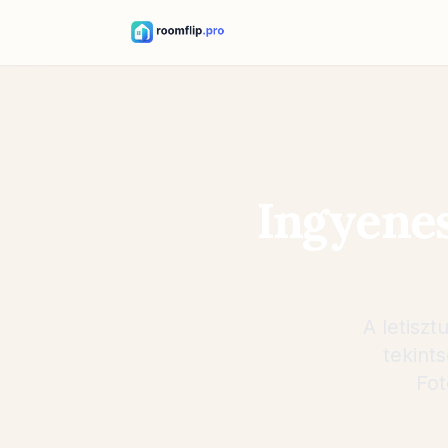
Ingyene
A letisz
tekint
Fot