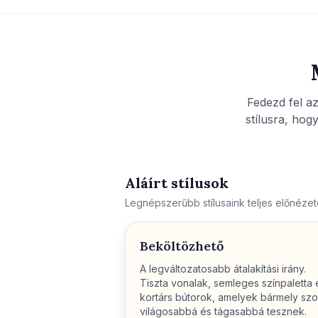
Fedezd fel az
stílusra, ho
Aláírt stílusok
Legnépszerűbb stílusaink teljes előnézete
Beköltözhető
A legváltozatosabb átalakítási irány.
Tiszta vonalak, semleges színpaletta 
kortárs bútorok, amelyek bármely sz
világosabbá és tágasabbá tesznek.