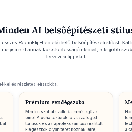
Minden AI belsőépítészeti stílu
 összes RoomFlip-ben elérhető belsőépítészeti stílust. Katt
gy megismerd annak kulcsfontosságú elemeit, a legjobb szob
tervezési tippeket.
kkel és részletes leírásokkal.
Prémium vendégszoba
Me
Minden szobát szállodai minőségűvé
Han
és
emel. A puha textúrák, a visszafogott
tón
obát
tónusok és az aprólékosan összeállított
tex
kiegészítők olyan teret hoznak létre,
a c