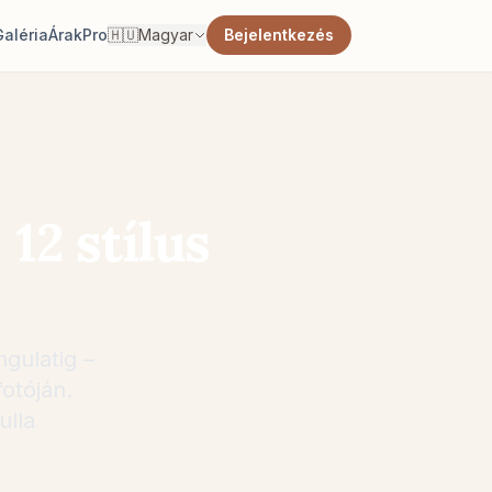
Galéria
Árak
Pro
🇭🇺
Magyar
Bejelentkezés
12 stílus
gulatig –
otóján.
ulla