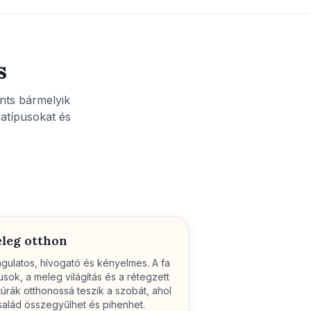
s
ints bármelyik
atípusokat és
leg otthon
gulatos, hívogató és kényelmes. A fa
usok, a meleg világítás és a rétegzett
túrák otthonossá teszik a szobát, ahol
salád összegyűlhet és pihenhet.