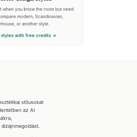
t when you know the room but need
compare modern, Scandinavian,
mhouse, or another style.
 styles with free credits →
ztétikai stílusokat
lentétben az AI
tákra,
dizájnmegoldást.