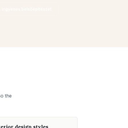
 ingyenes belsőépítészet
so the
terior design styles