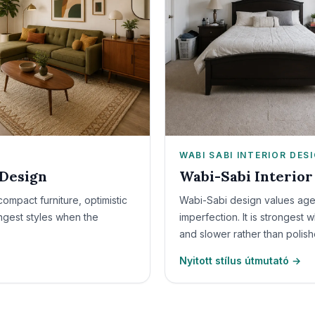
WABI SABI INTERIOR DES
Design
Wabi-Sabi Interior
pact furniture, optimistic
Wabi-Sabi design values age,
rongest styles when the
imperfection. It is strongest
and slower rather than polish
Nyitott stílus útmutató →