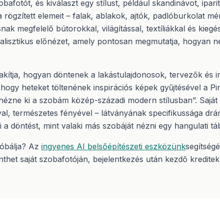
obafotót, és kiválaszt egy stílust, például skandinávot, ipari
 rögzített elemeit – falak, ablakok, ajtók, padlóburkolat mé
snak megfelelő bútorokkal, világítással, textíliákkal és kiegé
lisztikus előnézet, amely pontosan megmutatja, hogyan né
lakítja, hogyan döntenek a lakástulajdonosok, tervezők és 
, hogy heteket töltenének inspirációs képek gyűjtésével a Pi
 nézne ki a szobám közép-századi modern stílusban”. Saját
ával, természetes fényével – látványának specifikussága dr
a döntést, mint valaki más szobáját nézni egy hangulati tá
róbálja? Az
ingyenes AI belsőépítészeti eszközünk
segítségé
thet saját szobafotóján, bejelentkezés után kezdő kreditek