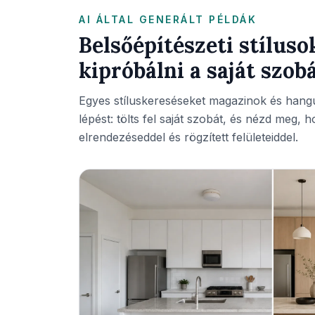
AI ÁLTAL GENERÁLT PÉLDÁK
Belsőépítészeti stílus
kipróbálni a saját szob
Egyes stíluskereséseket magazinok és hang
lépést: tölts fel saját szobát, és nézd meg, 
elrendezéseddel és rögzített felületeiddel.