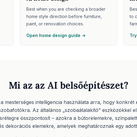
Best when you are checking a broader
Bes
home style direction before furniture,
to 
paint, or renovation choices.
far
Open home design guide →
Try
Mi az az AI belsőépítészet?
a mesterséges intelligencia használata arra, hogy konkrét es
zobafotókra. Az általános „szobaátalakító” eszközökkel el
lusrétegre összpontosít – azokra a bútorelemekre, színpalet
és dekorációs elemekre, amelyek meghatároznak egy adott 