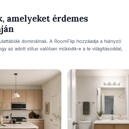
ok, amelyeket érdemes
áján
ulattáblák dominálnak. A RoomFlip hozzáadja a hiányzó
hogy az adott stílus valóban működik-e a te világításoddal,