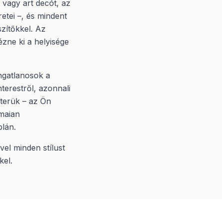
t vagy art decót, az
retei –, és mindent
szítőkkel. Az
zne ki a helyisége
ingatlanosok a
nterestről, azonnali
 terük – az Ön
ámaian
blán.
vel minden stílust
kel.