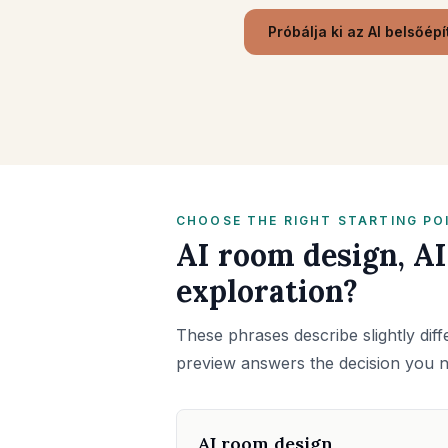
Próbálja ki az AI belsőép
CHOOSE THE RIGHT STARTING PO
AI room design, AI
exploration?
These phrases describe slightly diff
preview answers the decision you 
AI room design