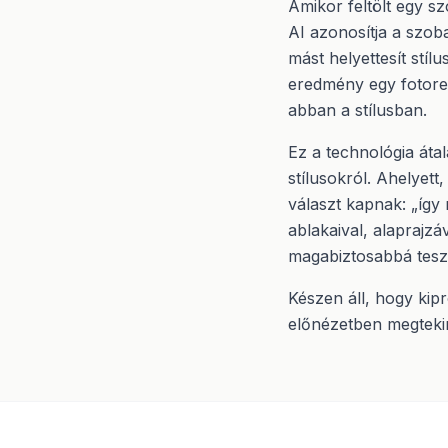
Amikor feltölt egy sz
AI azonosítja a szoba
mást helyettesít stílu
eredmény egy fotorea
abban a stílusban.
Ez a technológia áta
stílusokról. Ahelyett
választ kapnak: „így
ablakaival, alaprajz
magabiztosabbá teszi 
Készen áll, hogy kip
előnézetben megtekin