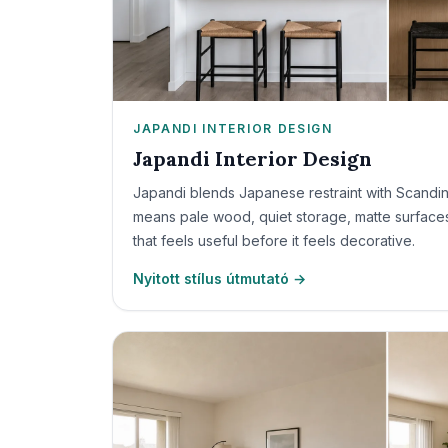
JAPANDI INTERIOR DESIGN
Japandi Interior Design
Japandi blends Japanese restraint with Scandina
means pale wood, quiet storage, matte surfaces,
that feels useful before it feels decorative.
Nyitott stílus útmutató →