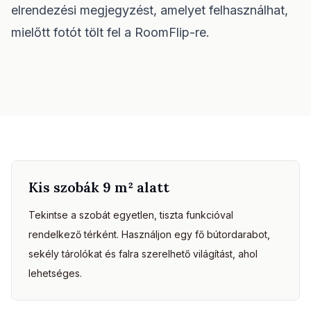
elrendezési megjegyzést, amelyet felhasználhat,
Bútor illeszkedés ellenőrzés
Ellenőrizd a közlekedőket kanapé vagy asztal vásárlása előtt.
mielőtt fotót tölt fel a RoomFlip-re.
Kis terek
Galéria
Árak
Pro
🇭🇺
Magyar
Kis szobák 9 m² alatt
Bejelentkezés
Tekintse a szobát egyetlen, tiszta funkcióval
rendelkező térként. Használjon egy fő bútordarabot,
sekély tárolókat és falra szerelhető világítást, ahol
lehetséges.