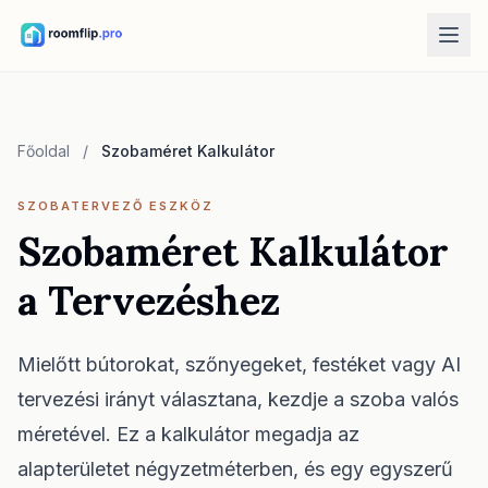
AI-eszközök
AI szobatervező
Főoldal
/
Szobaméret Kalkulátor
Tölts fel egy szobát, és hozz létre stílusirányt.
Bútorok átrendezése
SZOBATERVEZŐ ESZKÖZ
Ugyanaz a szoba és bútor, jobb elrendezések.
Szobaméret Kalkulátor
Bútor kipróbálása a szobában
a Tervezéshez
Nézd meg a kanapét, széket vagy asztalt vásárlás előtt.
Ingyenes eszközök
Mielőtt bútorokat, szőnyegeket, festéket vagy AI
Szoba terület kalkulátor
tervezési irányt választana, kezdje a szoba valós
Számold ki a padlót és falakat tervezés előtt.
méretével. Ez a kalkulátor megadja az
Szőnyegméret kalkulátor
Találj kiinduló szőnyegméretet a szobához.
alapterületet négyzetméterben, és egy egyszerű