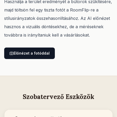
Használja a terület eredményét a bútorok szűkítésére,
majd töltsön fel egy tiszta fotót a RoomFlip-re a
stílusirányzatok összehasonlításához. Az AI előnézet
hasznos a vizuális döntésekhez, de a méréseknek
továbbra is irányítaniuk kell a vásárlásokat.
Előnézet a fotóddal
Szobatervező Eszközök