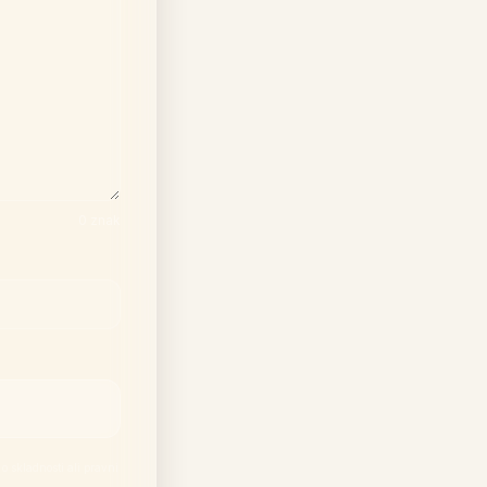
0 znak
o skladnosti ali pravni