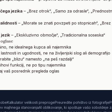
očega jezika
– „Brez otrok“, „Samo za odrasle“, „Prednost
alidnosti
– „Morate se znati povzpeti po stopnicah“, „Brez 
 jezik
– „Ekskluzivno območje“, „Tradicionalna soseska“
 oglase
ino, ne idealnega kupca ali najemnika
lastnosti in ugodnosti, ne na življenjski slog ali demografijo
abite „blizu“ namesto „na peš razdalji“
ihovi funkciji, ne po tipu najemnika
aj vaš posrednik pregleda oglas
 sobe
Kalkulator velikosti preproge
Preuredite pohištvo iz fotografije
P
tev majhnega stanovanja
AI oblikovanje, ki spoštuje vašo sobo
Ideje z