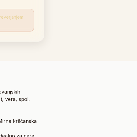
reverjanjem
ovanjskih
, vera, spol,
„Mirna krščanska
Idealno za pare