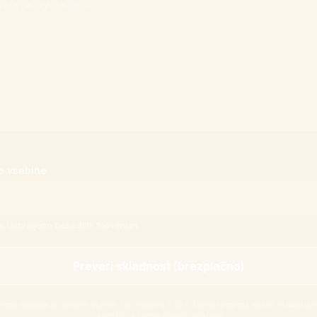
e vsebine
. Ustvarjeno besedilo: Slovenian.
Preveri skladnost (brezplačno)
ovnega tveganja po zveznih pravilih Fair Housing v ZDA. Lahko spregleda težave, ni odločitev 
nasvet in ne zajema drugih jurisdikcij.