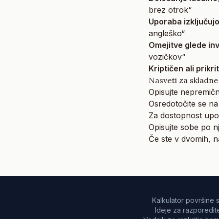
brez otrok“
Uporaba izključuj
angleško“
Omejitve glede inv
vozičkov“
Kriptičen ali prikrit
Nasveti za skladne
Opisujte nepremičn
Osredotočite se na 
Za dostopnost upor
Opisujte sobe po nj
Če ste v dvomih, n
Kalkulator površine
Ideje za razporedi