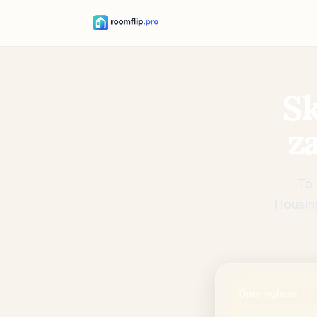
Sk
z
To 
Housing
Opis oglasa