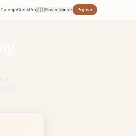
i
Galerija
Cenik
Pro
🇸🇮
Slovenščina
Prijava
ing
ik
Fair
osti ali