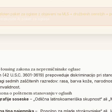
eloten paket za oglase z objavami na MLS + družbenih omrežjih + p
reizkusite AI paket za oglase
Housing zakona za nepremičninske oglase
 (42 U.S.C. 3601-3619) prepoveduje diskriminacijo pri stan
agi sedmih zaščitenih razredov: rasa, barva kože, narodnost
invalidnost.
kona o poštenem stanovanju v oglasih
rafije soseske
– „Odlična latinskoameriška skupnost“ ali 
ga tipa najemnika
– „Popolno za mlade strokovnjake“ ali „