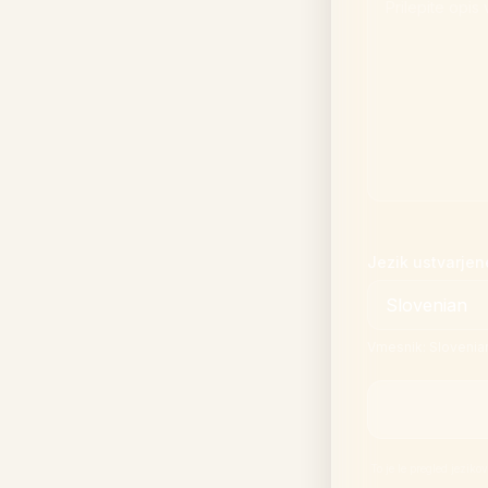
Jezik ustvarjen
Vmesnik: Slovenian
To je le pregled jezik