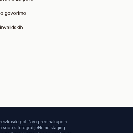
no govorimo
invalidskih
reizkusite pohištvo pred nakupom
a sobo s fotografije
Home staging