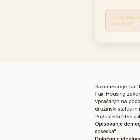
Potrebujete c
skladnosti?
P
Razumevanje Fair 
Fair Housing zakon
vprašanjih na podl
družinski status in 
Pogoste kršitve za
Opisovanje demog
soseska“
Določanje idealne