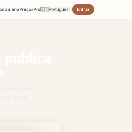
os
Galeria
Preços
Pro
🇧🇷
Portugues
Entrar
 publica
o
 um ambiente
— sem home
.