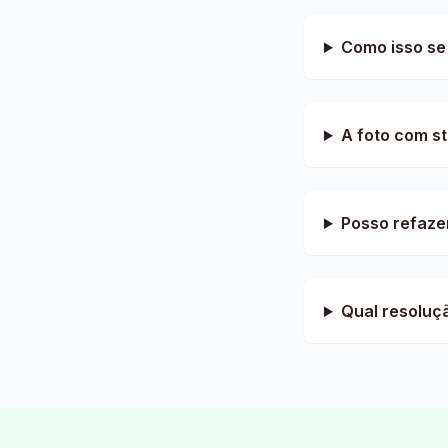
Como isso se 
A foto com s
Posso refaze
Qual resoluç