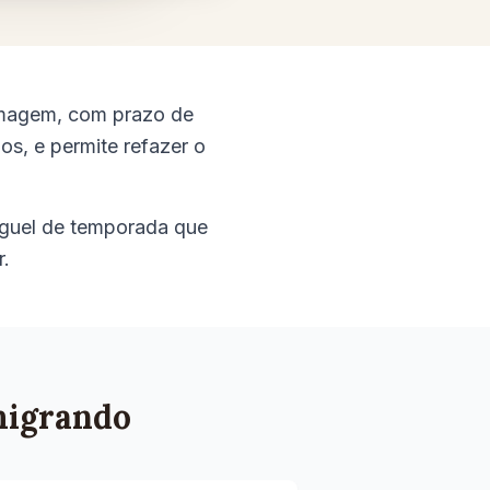
 imagem, com prazo de
os, e permite refazer o
luguel de temporada que
r.
 migrando