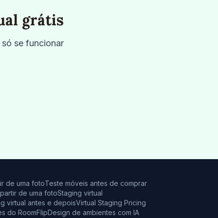
al grátis
 só se funcionar
ir de uma foto
Teste móveis antes de comprar
partir de uma foto
Staging virtual
g virtual antes e depois
Virtual Staging Pricing
es do RoomFlip
Design de ambientes com IA