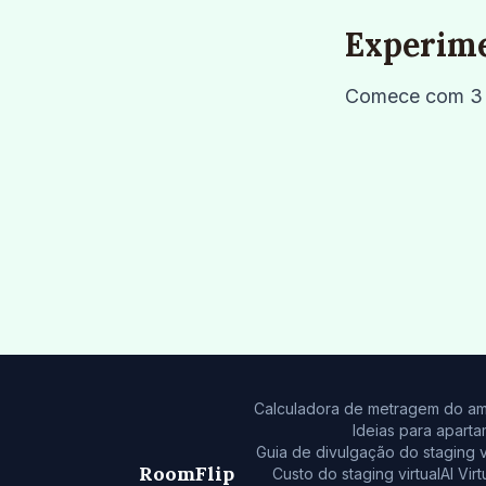
Experime
Comece com 3 cr
Calculadora de metragem do am
Ideias para apar
Guia de divulgação do staging vi
RoomFlip
Custo do staging virtual
AI Vir