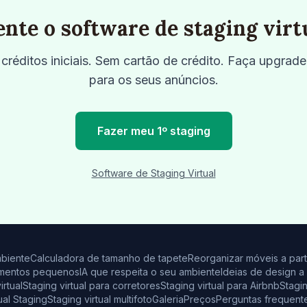
nte o software de staging virtu
éditos iniciais. Sem cartão de crédito. Faça upgrade
para os seus anúncios.
Fazer meu 1º staging
Software de Staging Virtual
biente
Calculadora de tamanho de tapete
Reorganizar móveis a part
tamentos pequenos
IA que respeita o seu ambiente
Ideias de design a 
rtual
Staging virtual para corretores
Staging virtual para Airbnb
Stagin
tual Staging
Staging virtual multifoto
Galeria
Preços
Perguntas frequent