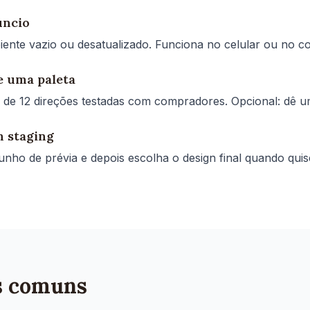
úncio
iente vazio ou desatualizado. Funciona no celular ou no 
e uma paleta
de 12 direções testadas com compradores. Opcional: dê uma
m staging
unho de prévia e depois escolha o design final quando qui
s comuns