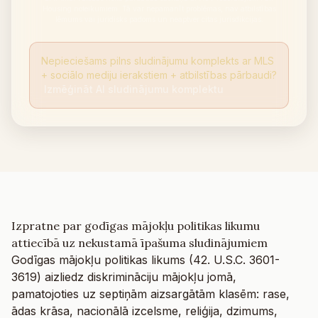
Housing noteikumiem. Tā var nepamanīt problēmas, nav atbilstības
lēmums vai juridisks padoms un neaptver citas jurisdikcijas.
Nepieciešams pilns sludinājumu komplekts ar MLS
+ sociālo mediju ierakstiem + atbilstības pārbaudi?
Izmēģināt AI sludinājumu komplektu
Izpratne par godīgas mājokļu politikas likumu
attiecībā uz nekustamā īpašuma sludinājumiem
Godīgas mājokļu politikas likums (42. U.S.C. 3601-
3619) aizliedz diskrimināciju mājokļu jomā,
pamatojoties uz septiņām aizsargātām klasēm: rase,
ādas krāsa, nacionālā izcelsme, reliģija, dzimums,