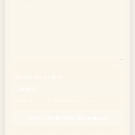
Mēbeļu piemērotības pārbaude
Pārbaudiet ejas pirms dīvāna vai galda iegādes.
Mazas telpas
Galerija
Cenas
Pro
0 rakstzīmes
🇱🇻
Latviešu
Ģenerētā satura valoda
Pieteikties
Interfeiss: Latviešu. Ģenerētais teksts: Latviešu.
Pārbaudīt atbilstību (bez maksas)
Šī ir tikai valodas riska pārbaude saskaņā ar ASV federālajiem Fair