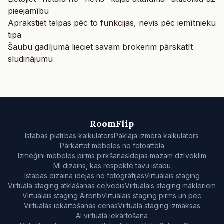
pieejamību
Aprakstiet telpas pēc to funkcijas, nevis pēc iemītnieku
tipa
Šaubu gadījumā lieciet savam brokerim pārskatīt
sludinājumu
RoomFlip
Istabas platības kalkulators
Paklāja izmēra kalkulators
Pārkārtot mēbeles no fotoattēla
Izmēģini mēbeles pirms pirkšanas
Idejas mazam dzīvoklim
MI dizains, kas respektē tavu istabu
Istabas dizaina idejas no fotogrāfijas
Virtuālais staging
Virtuālā staging atklāšanas ceļvedis
Virtuālais staging mākleriem
Virtuālais staging Airbnb
Virtuālais staging pirms un pēc
Virtuālās iekārtošanas cenas
Virtuālā staging izmaksas
AI virtuālā iekārtošana