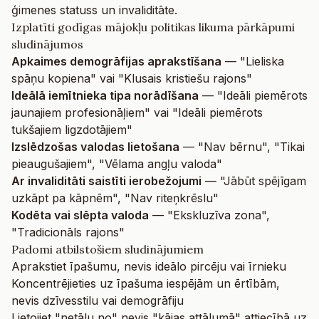
ģimenes statuss un invaliditāte.
Izplatīti godīgas mājokļu politikas likuma pārkāpumi
sludinājumos
Apkaimes demogrāfijas aprakstīšana
— "Lieliska
spāņu kopiena" vai "Klusais kristiešu rajons"
Ideālā iemītnieka tipa norādīšana
— "Ideāli piemērots
jaunajiem profesionāļiem" vai "Ideāli piemērots
tukšajiem ligzdotājiem"
Izslēdzošas valodas lietošana
— "Nav bērnu", "Tikai
pieaugušajiem", "Vēlama angļu valoda"
Ar invaliditāti saistīti ierobežojumi
— "Jābūt spējīgam
uzkāpt pa kāpnēm", "Nav riteņkrēslu"
Kodēta vai slēpta valoda
— "Ekskluzīva zona",
"Tradicionāls rajons"
Padomi atbilstošiem sludinājumiem
Aprakstiet īpašumu, nevis ideālo pircēju vai īrnieku
Koncentrējieties uz īpašuma iespējām un ērtībām,
nevis dzīvesstilu vai demogrāfiju
Lietojiet "netālu no" nevis "kājas attālumā" attiecībā uz