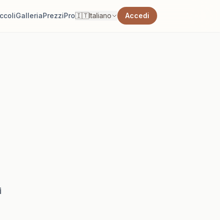
ccoli
Galleria
Prezzi
Pro
🇮🇹
Italiano
Accedi
a
i