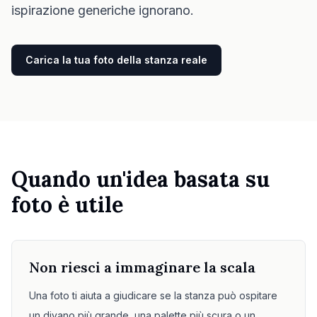
ispirazione generiche ignorano.
Controllo misura mobili
Controlla i passaggi prima di comprare divano o tavolo.
Carica la tua foto della stanza reale
Spazi piccoli
Galleria
Prezzi
Pro
Quando un'idea basata su
🇮🇹
Italiano
foto è utile
Accedi
Non riesci a immaginare la scala
Una foto ti aiuta a giudicare se la stanza può ospitare
un divano più grande, una palette più scura o un