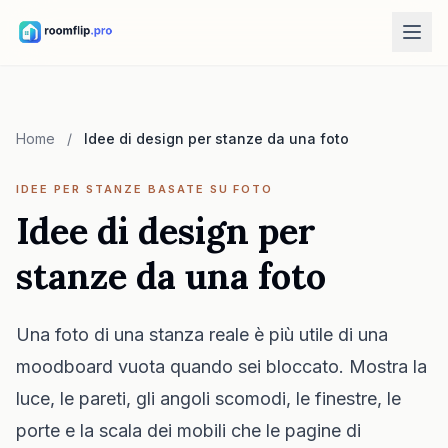
Strumenti IA
Designer di stanze IA
Home
/
Idee di design per stanze da una foto
Carica una stanza e genera una direzione di stile.
Riorganizza mobili
IDEE PER STANZE BASATE SU FOTO
Stessa stanza, stessi mobili, layout migliori.
Idee di design per
Prova mobili nella stanza
stanze da una foto
Guarda come sta un divano, una sedia o un tavolo prima di
comprare.
Strumenti gratuiti
Una foto di una stanza reale è più utile di una
moodboard vuota quando sei bloccato. Mostra la
Calcolatore area stanza
Calcola pavimento e pareti prima di pianificare.
luce, le pareti, gli angoli scomodi, le finestre, le
Calcolatore tappeti
porte e la scala dei mobili che le pagine di
Trova una misura iniziale del tappeto per la stanza.