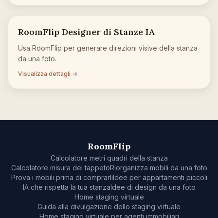
RoomFlip Designer di Stanze IA
Usa RoomFlip per generare direzioni visive della stanza
da una foto.
Visualizza dettagli →
RoomFlip
Calcolatore metri quadri della stanza
Calcolatore misura del tappeto
Riorganizza mobili da una foto
Prova i mobili prima di comprarli
Idee per appartamenti piccoli
IA che rispetta la tua stanza
Idee di design da una foto
Home staging virtuale
Guida alla divulgazione dello staging virtuale
Home staging virtuale per agenti immobiliari