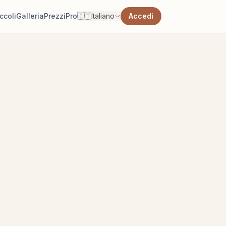
ccoli
Galleria
Prezzi
Pro
🇮🇹
Italiano
Accedi