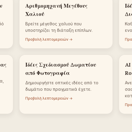
ν
Αριθμομηχανή Μεγέθους
Ιδ
Χαλιού
Δι
δό
Βρείτε μέγεθος χαλιού που
Καθ
υποστηρίζει τη διάταξη επίπλων.
ενο
Προβολή λεπτομερειών →
Προ
σας
Ιδέες Σχεδιασμού Δωματίου
AI
από Φωτογραφία
Ro
α,
Δημιουργήστε οπτικές ιδέες από το
Αν
δωμάτιο που πραγματικά έχετε.
σας
κατ
Προβολή λεπτομερειών →
Προ