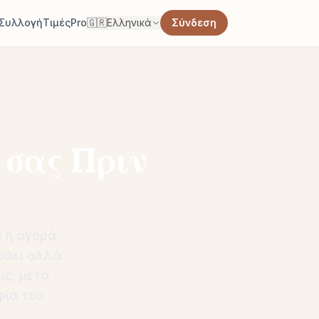
Συλλογή
Τιμές
Pro
🇬🇷
Ελληνικά
Σύνδεση
 σας Πριν
ι η αγορά
ωράει αλλά
ις, μετά
φία του