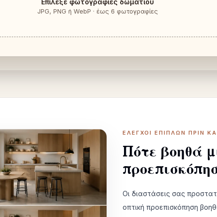
Επίλεξε φωτογραφίες δωματίου
JPG, PNG ή WebP · έως 6 φωτογραφίες
ΈΛΕΓΧΟΙ ΕΠΊΠΛΩΝ ΠΡΙΝ Κ
Πότε βοηθά μ
προεπισκόπη
Οι διαστάσεις σας προστα
οπτική προεπισκόπηση βοηθ