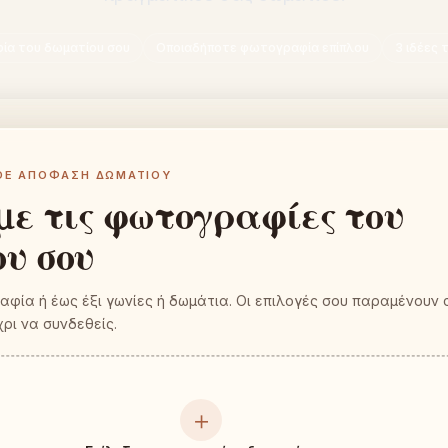
ία του δωματίου σου
Οποιαδήποτε φωτογραφία επίπλου
3 ιδέες
ΆΘΕ ΑΠΌΦΑΣΗ ΔΩΜΑΤΊΟΥ
με τις φωτογραφίες του
υ σου
αφία ή έως έξι γωνίες ή δωμάτια. Οι επιλογές σου παραμένουν 
ρι να συνδεθείς.
＋