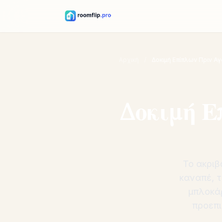
ΠΡΟΕΠΙΣΚΌΠΗΣΗ
ΕΠΊΠΛΟΥ
·
Αρχική
/
Δοκιμή Επίπλων Πριν Α
ΠΡΟΕΠΙΣΚΌΠΗΣΗ
ΕΠΊΠΛΟΥ
Δοκιμή Ε
Το ακριβ
καναπέ, τ
μπλοκάρ
προεπι