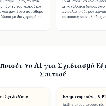
των παραθύρων, το στυλ
Το AI μπορεί να ανανεώσε
ις πόρτες του γκαράζ και
με κατάλληλη διαμόρφωση
υ. Από μοντέρνα παράθυρα
μινιμαλιστικούς μοντέρνο
ράθυρα με διαχωρισμό σε
φυτεύσεις σε στυλ εξοχικο
ποιούν το AI για Σχεδιασμό Ε
Σπιτιού
ου Σχεδιάζουν
Κτηματομεσίτες & Fl
Δείξτε στους αγοραστές 