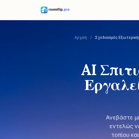
Αρχική
/
Σχεδιασμός Εξωτερικής
AI Σπιτ
Εργαλε
Ανεβάστε μι
εντελώς ν
τοπίου κα