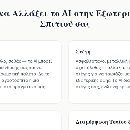
να Αλλάξει το AI στην Εξωτερ
Σπιτιού σας
Στέγη
βλο, σοβάς — το AI μπορεί
Ασφαλτόπανο, μεταλλική σ
επένδυσής σας και να
σχιστόλιθος — αλλάξτε το
ρωματική παλέτα. Δείτε
στέγης για να ταιριάζει μ
 αγροτόσπιτο ή μια
εξωτερικής όψης. Το AI δι
η στο πραγματικό σας
στέγης σας, ενώ ενημερώνε
Διαμόρφωση Τοπίου 