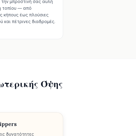
ι την μπροστινή σας αυλή
 τοπίου — από
υς κήπους έως πλούσιες
ύ και πέτρινες διαδρομές.
ξωτερικής Όψης
ippers
τις δυνατότητες