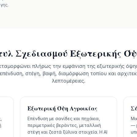
γης.
τυλ Σχεδιασμού Εξωτερικής Όψ
εταμορφώνει πλήρως την εμφάνιση της εξωτερικής όψης
επένδυση, στέγη, βαφή, διαμόρφωση τοπίου και αρχιτεκ
λεπτομέρειες.
Εξωτερική Όψη Αγροικίας
Σύ
,
Επένδυση με σανίδες και πηχάκια,
Μι
ή
περιμετρικές βεράντες, μεταλλική
— 
στέγη και ζεστά ξύλινα στοιχεία. Η AI
υπ