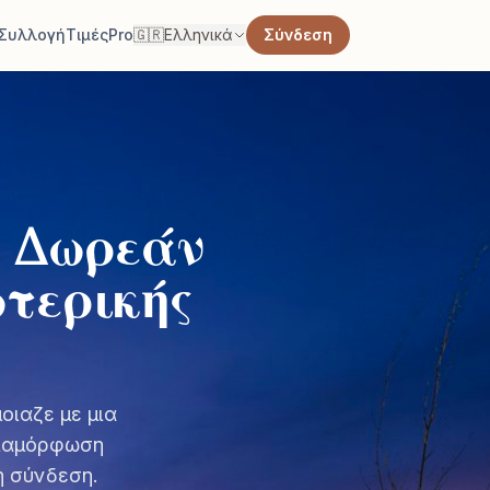
Συλλογή
Τιμές
Pro
🇬🇷
Ελληνικά
Σύνδεση
 Δωρεάν
τερικής
οιαζε με μια
διαμόρφωση
η σύνδεση.