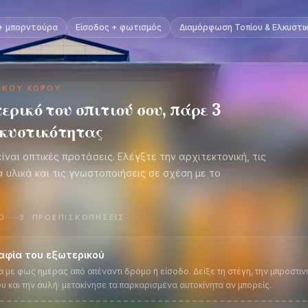
+ μπορντούρα
Είσοδος + φωτισμός
Διαμόρφωση Τοπίου & Ελκυστι
ΙΚΟΎ ΧΏΡΟΥ
ερικό του σπιτιού σου, πάρε 3
λκυστικότητας
ίναι οπτικές προτάσεις. Ελέγξτε την αρχιτεκτονική, τις
α υλικά και τις γνωστοποιήσεις σε σχέση με το
Ο
3
.
ΠΡΟΕΠΙΣΚΟΠΉΣΕΙΣ
αφία του εξωτερικού
με φως ημέρας από απέναντι δρόμο ή είσοδο. Δείξε τη στέγη, την μπροστινή
 και την αυλή· μετακίνησε τα παρκαρισμένα αυτοκίνητα αν μπορείς.