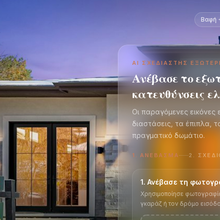
Βαφή 
AI ΣΧΕΔΙΑΣΤΉΣ ΕΞΩΤΕΡ
Ανέβασε το εξωτ
κατευθύνσεις ε
Οι παραγόμενες εικόνες ε
διαστάσεις, τα έπιπλα, τ
πραγματικό δωμάτιο.
1
.
ΑΝΈΒΑΣΜΑ
2
.
ΣΧΈΔΙ
1. Ανέβασε τη φωτογρ
Χρησιμοποίησε φωτογραφία 
γκαράζ ή τον δρόμο εισόδου