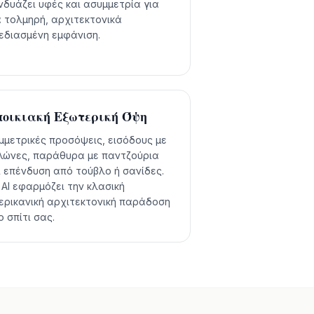
νδυάζει υφές και ασυμμετρία για
α τολμηρή, αρχιτεκτονικά
εδιασμένη εμφάνιση.
οικιακή Εξωτερική Όψη
μμετρικές προσόψεις, εισόδους με
λώνες, παράθυρα με παντζούρια
ι επένδυση από τούβλο ή σανίδες.
 AI εφαρμόζει την κλασική
ερικανική αρχιτεκτονική παράδοση
ο σπίτι σας.