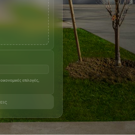
 οικονομικές επιλογές,
εις