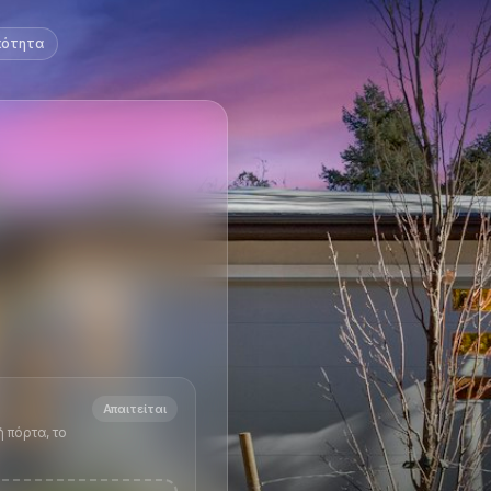
κότητα
Απαιτείται
 πόρτα, το