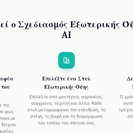
εί ο Σχεδιασμός Εξωτερικής Όψ
AI
ραφία
Επιλέξτε ένα Στυλ
Δε
 του
Εξωτερικής Όψης
Επιλέξτε από μοντέρνα, αγροικίας,
Ο χρό
σύγχρονα, τεχνίτη και άλλα. Κάθε
ανάλ
α της
στυλ μεταμορφώνει την επένδυση, τη
τρέχου
σε φως
στέγη, τη βαφή και τη διαμόρφωση
απ
ύτερα με
του τοπίου του σπιτιού σας.
 δείχνει
θεμέλιο