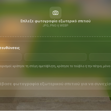
Επίλεξε φωτογραφία εξωτερικό σπιτιού
JPG, PNG ή WEBP
τευθύνσεις
ορισμοί: κράτησε τη στέγη αμετάβλητη, κράτησε το τούβλο ή την πέτρα, μόνο
έβασε φωτογραφία εξωτερικού σπιτιού για να συνεχίσ