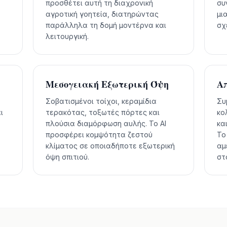
προσθέτει αυτή τη διαχρονική
συ
αγροτική γοητεία, διατηρώντας
μι
ά
παράλληλα τη δομή μοντέρνα και
σχ
λειτουργική.
Μεσογειακή Εξωτερική Όψη
Απ
Σοβατισμένοι τοίχοι, κεραμίδια
Συ
ι
τερακότας, τοξωτές πόρτες και
κο
πλούσια διαμόρφωση αυλής. Το AI
κα
προσφέρει κομψότητα ζεστού
Το
κλίματος σε οποιαδήποτε εξωτερική
αμ
όψη σπιτιού.
στ