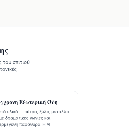
ης
 του σπιτιού
τονικές
γχρονη Εξωτερική Όψη
κτά υλικά — πέτρα, ξύλο, μέταλλο
με δραματικές γωνίες και
ερμεγέθη παράθυρα. Η AI