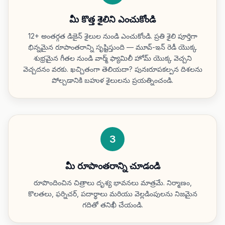
మీ కొత్త శైలిని ఎంచుకోండి
12+ అంతర్గత డిజైన్ శైలుల నుండి ఎంచుకోండి. ప్రతి శైలి పూర్తిగా
భిన్నమైన రూపాంతరాన్ని సృష్టిస్తుంది — మూవ్-ఇన్ రెడీ యొక్క
శుభ్రమైన గీతల నుండి వార్మ్ ఫ్యామిలీ హోమ్ యొక్క వెచ్చని
వెచ్చదనం వరకు. ఖచ్చితంగా తెలియదా? పునఃరూపకల్పన దిశలను
పోల్చడానికి బహుళ శైలులను ప్రయత్నించండి.
3
మీ రూపాంతరాన్ని చూడండి
రూపొందించిన చిత్రాలు దృశ్య భావనలు మాత్రమే. నిర్మాణం,
కొలతలు, ఫర్నిచర్, పదార్థాలు మరియు వెల్లడింపులను నిజమైన
గదితో తనిఖీ చేయండి.