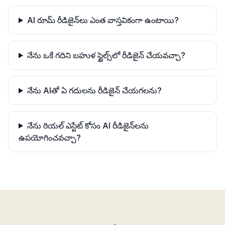
AI రూమ్ రీడిజైన్‌లు ఎంత వాస్తవికంగా ఉంటాయి?
నేను ఒకే గదిని బహుళ స్టైల్స్‌లో రీడిజైన్ చేయవచ్చా?
నేను AIతో ఏ గదులను రీడిజైన్ చేయగలను?
నేను రియల్ ఎస్టేట్ కోసం AI రీడిజైన్‌లను
ఉపయోగించవచ్చా?