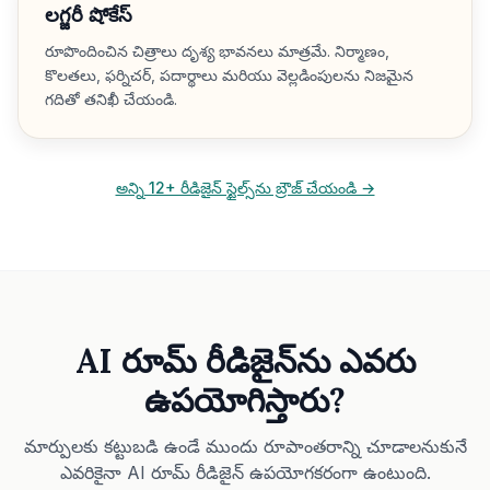
లగ్జరీ షోకేస్
రూపొందించిన చిత్రాలు దృశ్య భావనలు మాత్రమే. నిర్మాణం,
కొలతలు, ఫర్నిచర్, పదార్థాలు మరియు వెల్లడింపులను నిజమైన
గదితో తనిఖీ చేయండి.
అన్ని 12+ రీడిజైన్ స్టైల్స్‌ను బ్రౌజ్ చేయండి →
AI రూమ్ రీడిజైన్‌ను ఎవరు
ఉపయోగిస్తారు?
మార్పులకు కట్టుబడి ఉండే ముందు రూపాంతరాన్ని చూడాలనుకునే
ఎవరికైనా AI రూమ్ రీడిజైన్ ఉపయోగకరంగా ఉంటుంది.