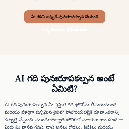
ఫర్నిచర్ సరిపోతుందా పరీక్ష
సోఫా లేదా టేబుల్ కొనుగోలు ముందు నడిచే స్థలం చూడండి.
మీ గదిని ఇప్పుడే పునఃరూపకల్పన చేయండి
చిన్న ప్రదేశాలు
అన్ని శైలులను బ్రౌజ్ చేయండి
గ్యాలరీ
ధర
Pro
🇮🇳
తెలుగు
AI గది పునఃరూపకల్పన అంటే
సైన్ ఇన్
ఏమిటి?
AI గది పునఃరూపకల్పన మీ ప్రస్తుత గది ఫోటోను తీసుకుంటుంది
మరియు పూర్తిగా భిన్నమైన శైలిలో ఫోటోరియలిస్టిక్ రూపాంతరాన్ని
ఉత్పత్తి చేస్తుంది. ముందు-తర్వాత పోలికలో మాయాజాలం ఉంది —
మీరు మీ వాస్తవ గదిని, దాని అసలు గోడలు, కిటికీలు మరియు