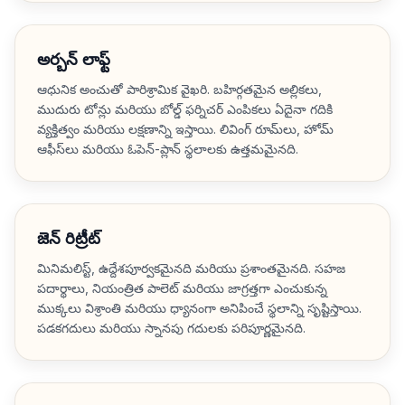
అర్బన్ లాఫ్ట్
ఆధునిక అంచుతో పారిశ్రామిక వైఖరి. బహిర్గతమైన అల్లికలు,
ముదురు టోన్లు మరియు బోల్డ్ ఫర్నిచర్ ఎంపికలు ఏదైనా గదికి
వ్యక్తిత్వం మరియు లక్షణాన్ని ఇస్తాయి. లివింగ్ రూమ్‌లు, హోమ్
ఆఫీస్‌లు మరియు ఓపెన్-ప్లాన్ స్థలాలకు ఉత్తమమైనది.
జెన్ రిట్రీట్
మినిమలిస్ట్, ఉద్దేశపూర్వకమైనది మరియు ప్రశాంతమైనది. సహజ
పదార్థాలు, నియంత్రిత పాలెట్ మరియు జాగ్రత్తగా ఎంచుకున్న
ముక్కలు విశ్రాంతి మరియు ధ్యానంగా అనిపించే స్థలాన్ని సృష్టిస్తాయి.
పడకగదులు మరియు స్నానపు గదులకు పరిపూర్ణమైనది.