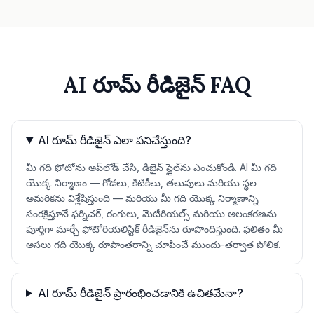
AI రూమ్ రీడిజైన్ FAQ
AI రూమ్ రీడిజైన్ ఎలా పనిచేస్తుంది?
మీ గది ఫోటోను అప్‌లోడ్ చేసి, డిజైన్ స్టైల్‌ను ఎంచుకోండి. AI మీ గది
యొక్క నిర్మాణం — గోడలు, కిటికీలు, తలుపులు మరియు స్థల
అమరికను విశ్లేషిస్తుంది — మరియు మీ గది యొక్క నిర్మాణాన్ని
సంరక్షిస్తూనే ఫర్నిచర్, రంగులు, మెటీరియల్స్ మరియు అలంకరణను
పూర్తిగా మార్చే ఫోటోరియలిస్టిక్ రీడిజైన్‌ను రూపొందిస్తుంది. ఫలితం మీ
అసలు గది యొక్క రూపాంతరాన్ని చూపించే ముందు-తర్వాత పోలిక.
AI రూమ్ రీడిజైన్ ప్రారంభించడానికి ఉచితమేనా?