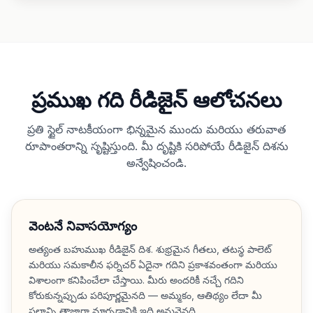
ప్రముఖ గది రీడిజైన్ ఆలోచనలు
ప్రతి స్టైల్ నాటకీయంగా భిన్నమైన ముందు మరియు తరువాత
రూపాంతరాన్ని సృష్టిస్తుంది. మీ దృష్టికి సరిపోయే రీడిజైన్ దిశను
అన్వేషించండి.
వెంటనే నివాసయోగ్యం
అత్యంత బహుముఖ రీడిజైన్ దిశ. శుభ్రమైన గీతలు, తటస్థ పాలెట్
మరియు సమకాలీన ఫర్నిచర్ ఏదైనా గదిని ప్రకాశవంతంగా మరియు
విశాలంగా కనిపించేలా చేస్తాయి. మీరు అందరికీ నచ్చే గదిని
కోరుకున్నప్పుడు పరిపూర్ణమైనది — అమ్మకం, ఆతిథ్యం లేదా మీ
స్థలాన్ని తాజాగా మార్చడానికి ఇది అనువైనది.