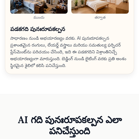
ముందు
తర్వాత
పడకగది పునఃరూపకల్పన
సాధారణం నుండి అభయారణ్యం వరకు. AI పునఃరూపకల్పన
ప్రశాంతమైన రంగులు, లేయర్డ్ వస్త్రాలు మరియు సమతుల్య ఫర్నిచర్
ప్లేస్‌మెంట్‌ను పరిచయం చేసింది, ఇది ఈ పడకగదిని విశ్రాంతినిచ్చే
అభయారణ్యంగా మారుస్తుంది. బెడ్డింగ్ నుండి లైటింగ్ వరకు ప్రతి అంశం
స్థిరమైన శైలిలో కలిసి పనిచేస్తుంది.
AI గది పునఃరూపకల్పన ఎలా
పనిచేస్తుంది