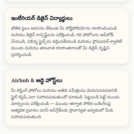
ఇంటీరియర్ డిజైన్ విద్యార్థులు
భౌతిక స్థలం అవసరం లేకుండా మీ పోర్ట్‌ఫోలియోను రూపొందించండి
మరియు డిజైన్ కాన్సెప్ట్‌లను పరీక్షించండి. గది ఫోటోలను అప్‌లోడ్
చేయండి, విభిన్న స్టైల్స్‌ను వర్తింపజేయండి మరియు ప్రొఫెషనల్-క్వాలిటీ
ముందు మరియు తరువాత రూపాంతరాలతో మీ డిజైన్ దృష్టిని
ప్రదర్శించండి.
Airbnb & అద్దె హోస్ట్‌లు
మీ లిస్టింగ్ ఫోటోలు మరియు అతిథి సమీక్షలను మెరుగుపరచడానికి
స్టైల్ రిఫ్రెష్ ఎలా సహాయపడుతుందో చూడండి. పెట్టుబడి పెట్టే ముందు
మార్పులను పరీక్షించండి — ముందు-తర్వాత పోలిక బుకింగ్‌లపై
అత్యధిక ప్రభావం చూపే అప్‌గ్రేడ్‌లకు ప్రాధాన్యత ఇవ్వడంలో మీకు
సహాయపడుతుంది.