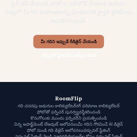
సైన్ ఇన్ చేయండి, ఫోటోను అప్‌లోడ్ చేయండి మరియు
సెకన్లలో మీ గది రూపాంతరాన్ని చూడటానికి స్టార్టర్ క్రెడిట్‌లను
ఉపయోగించండి.
మీ గదిని ఇప్పుడే రీడిజైన్ చేయండి
వర్చువల్ స్టేజింగ్‌ను అన్వేషించండి
RoomFlip
గది చదరపు అడుగుల కాలిక్యులేటర్
రగ్ పరిమాణ కాలిక్యులేటర్
ఫోటోతో ఫర్నిచర్ పునర్వ్యవస్థీకరించండి
కొనుగోలుకు ముందు ఫర్నిచర్‌ని ప్రయత్నించండి
చిన్న అపార్ట్‌మెంట్ లేఅవుట్ ఆలోచనలు
మీ గదిని గౌరవించే AI డిజైన్
ఫోటో నుండి గది డిజైన్ ఆలోచనలు
వర్చువల్ స్టేజింగ్
వర్చువల్ స్టేజింగ్ వెల్లడి మార్గదర్శి
రియల్టర్‌ల కోసం వర్చువల్ స్టేజింగ్