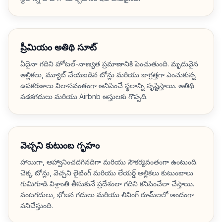
ప్రీమియం అతిథి సూట్
ఏదైనా గదిని హోటల్-నాణ్యత ప్రమాణానికి పెంచుతుంది. మృదువైన
అల్లికలు, మ్యూట్ చేయబడిన టోన్లు మరియు జాగ్రత్తగా ఎంచుకున్న
ఉపకరణాలు విలాసవంతంగా అనిపించే స్థలాన్ని సృష్టిస్తాయి. అతిథి
పడకగదులు మరియు Airbnb ఆస్తులకు గొప్పది.
వెచ్చని కుటుంబ గృహం
హాయిగా, ఆహ్వానించదగినదిగా మరియు సౌకర్యవంతంగా ఉంటుంది.
చెక్క టోన్లు, వెచ్చని లైటింగ్ మరియు లేయర్డ్ అల్లికలు కుటుంబాలు
గుమిగూడి విశ్రాంతి తీసుకునే ప్రదేశంలా గదిని కనిపించేలా చేస్తాయి.
వంటగదులు, భోజన గదులు మరియు లివింగ్ రూమ్‌లలో అందంగా
పనిచేస్తుంది.