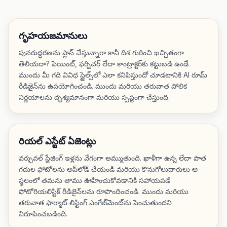
గృహయజమానులు
పునరుద్ధరణను ప్లాన్ చేస్తున్నారా కానీ దిశ గురించి ఖచ్చితంగా
తెలియదా? పెయింట్, ఫర్నిచర్ లేదా కాంట్రాక్టర్‌కు కట్టుబడి ఉండే
ముందు మీ గది వివిధ స్టైల్స్‌లో ఎలా కనిపిస్తుందో చూడటానికి AI రూమ్
రీడిజైన్‌ను ఉపయోగించండి. ముందు మరియు తరువాత పోలిక
నిర్ణయాలను దృశ్యమానంగా మరియు స్పష్టంగా చేస్తుంది.
రియల్ ఎస్టేట్ ఏజెంట్లు
వర్చువల్ స్టేజింగ్ ఇళ్లను వేగంగా అమ్ముతుంది. ఖాళీగా ఉన్న లేదా పాత
గదుల ఫోటోలను అప్‌లోడ్ చేయండి మరియు కొనుగోలుదారులు ఆ
స్థలంలో తమను తాము ఊహించుకోవడానికి సహాయపడే
ఫోటోరియలిస్టిక్ రీడిజైన్‌లను రూపొందించండి. ముందు మరియు
తరువాత ఫార్మాట్ లిస్టింగ్ ఎంగేజ్‌మెంట్‌ను పెంచుతుందని
నిరూపించబడింది.