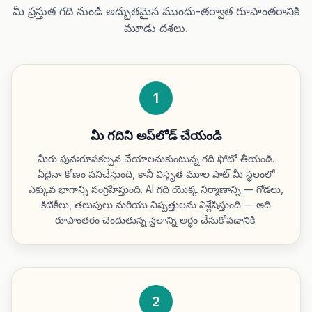
మీ ప్రస్తుత గది నుండి అద్భుతమైన ముందు-తర్వాత రూపాంతరానికి
మూడు దశలు.
1
మీ గదిని అప్‌లోడ్ చేయండి
మీరు పునఃరూపకల్పన చేయాలనుకుంటున్న గది ఫోటో తీయండి.
ఏదైనా కోణం పనిచేస్తుంది, కానీ విస్తృత మూల షాట్ మీ స్థలంలో
ఎక్కువ భాగాన్ని సంగ్రహిస్తుంది. AI గది యొక్క నిర్మాణాన్ని — గోడలు,
కిటికీలు, తలుపులు మరియు నిష్పత్తులను విశ్లేషిస్తుంది — అది
రూపాంతరం చెందుతున్న స్థలాన్ని అర్థం చేసుకోవడానికి.
2