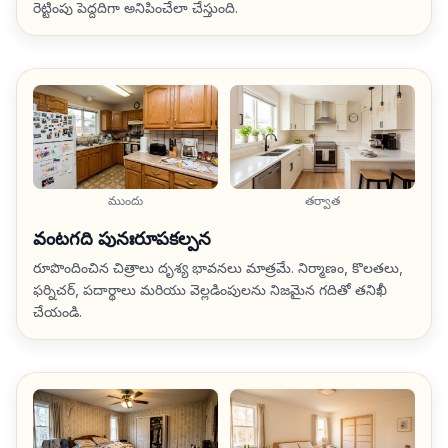
రెట్టింపు పెద్దదిగా అనిపించేలా చేస్తుంది.
ముందు
తర్వాత
వంటగది పునఃరూపకల్పన
రూపొందించిన చిత్రాలు దృశ్య భావనలు మాత్రమే. నిర్మాణం, కొలతలు,
ఫర్నిచర్, పదార్థాలు మరియు వెల్లడింపులను నిజమైన గదితో తనిఖీ
చేయండి.