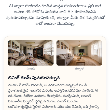
AI ద్వారా రూపొందించబడిన వాస్తవ రూపాంతరాలు. ప్రతి జత
అసలు గది ఫోటోను మరియు దాని AI- రూపొందించిన
పునఃరూపకల్పనను చూపుతుంది, తద్వారా మీరు దిశ నమ్మదగినదో
కాదో అంచనా వేయవచ్చు.
ముందు
తర్వాత
లివింగ్ రూమ్ పునఃరూపకల్పన
ఈ లివింగ్ రూమ్ పాతబడి, చిందరవందరగా ఉన్నప్పటి నుండి
ప్రకాశవంతమైన, ఆధునిక మరియు ఆహ్వానించదగినదిగా మారింది. AI
గది యొక్క కిటికీలు మరియు లేఅవుట్‌ను సంరక్షించింది, అయితే
సమకాలీన ఫర్నిచర్, స్థిరమైన రంగుల పాలెట్ మరియు
ఆలోచనాత్మకమైన స్టైలింగ్ వివరాలను పరిచయం చేసింది, ఇది స్థలాన్ని