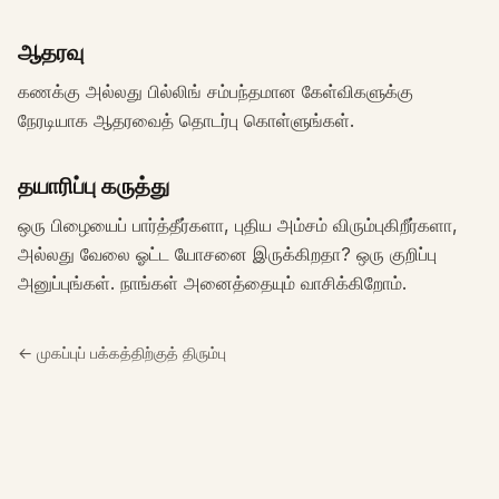
அம்ச பொருத்தம் சரிபார்ப்பு
சோபா அல்லது மேசை வாங்கும் முன் நடைபாதையை சரிபார்க்கவும்.
ஆதரவு
கணக்கு அல்லது பில்லிங் சம்பந்தமான கேள்விகளுக்கு
சிறிய இடங்கள்
நேரடியாக ஆதரவைத் தொடர்பு கொள்ளுங்கள்.
தொகுப்பு
விலை
தயாரிப்பு கருத்து
ஒரு பிழையைப் பார்த்தீர்களா, புதிய அம்சம் விரும்புகிறீர்களா,
Pro
அல்லது வேலை ஓட்ட யோசனை இருக்கிறதா? ஒரு குறிப்பு
🇮🇳
தமிழ்
அனுப்புங்கள். நாங்கள் அனைத்தையும் வாசிக்கிறோம்.
உள்நுழை
← முகப்புப் பக்கத்திற்குத் திரும்பு