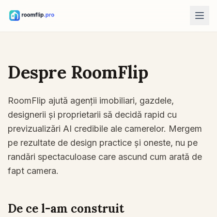
Instrumente AI
Designer cameră AI
Despre RoomFlip
Încarcă o fotografie a camerei și generează o direcție de stil.
Rearanjează mobilierul
RoomFlip ajută agenții imobiliari, gazdele,
Descoperă amenajări noi folosind camera și mobilierul din
fotografia ta.
designerii și proprietarii să decidă rapid cu
previzualizări AI credibile ale camerelor. Mergem
Încearcă mobilierul în cameră
Vezi cum arată o canapea, un scaun sau o masă înainte de
pe rezultate de design practice și oneste, nu pe
cumpărare.
randări spectaculoase care ascund cum arată de
fapt camera.
Instrumente gratuite
Calculator pentru suprafața camerei
Calculează suprafața podelei și a pereților înainte de planificare.
De ce l-am construit
Calculator pentru dimensiunea covorului