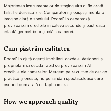
Găsește o dimensiune de pornire pentru covor.
Majoritatea instrumentelor de staging virtual fie arată
fals, fie durează zile. Cumpărătorii și oaspeții merită o
Verifică dacă mobilierul încape
imagine clară a spațiului. RoomFlip generează
Verifică spațiul de trecere înainte să cumperi o canapea sau o
masă.
previzualizări credibile în câteva secunde și păstrează
intactă geometria originală a camerei.
Spații mici
Galerie înainte și după
Cum păstrăm calitatea
Prețuri
RoomFlip ajută agenții imobiliari, gazdele, designerii și
Pro
proprietarii să decidă rapid cu previzualizări AI
credibile ale camerelor. Mergem pe rezultate de design
🇷🇴
Română
practice și oneste, nu pe randări spectaculoase care
Autentificare
ascund cum arată de fapt camera.
How we approach quality