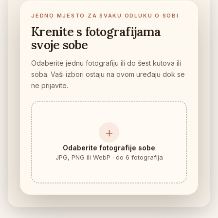
Provjera uklapanja namještaja
JEDNO MJESTO ZA SVAKU ODLUKU O SOBI
Provjerite prolaze prije kupnje sofe ili stola.
Krenite s fotografijama
Mali prostori
svoje sobe
Galerija
Odaberite jednu fotografiju ili do šest kutova ili
soba. Vaši izbori ostaju na ovom uređaju dok se
Cijene
ne prijavite.
Pro
🇭🇷
Hrvatski
＋
Prijava
Odaberite fotografije sobe
JPG, PNG ili WebP · do 6 fotografija