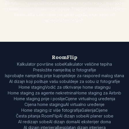
Savjet: Za najbolje AI rezultate koristite svijetlu fotografiju sobe
snimljenu širokokutnim objektivom. Prijeđite kursorom ili tapnite
karticu stila kako biste provjerili ugođaj prije nego što
upotrijebite pregled.
RoomFlip
Kalkulator površine sobe
Kalkulator veličine tepiha
Presložite namještaj iz fotografije
Isprobajte namještaj prije kupnje
Ideje za raspored malog stana
AI dizajn koji poštuje vašu sobu
Ideje za sobu iz fotografije
Home staging
Vodič za otkrivanje home stagingu
Home staging za agente nekretnina
Home staging za Airbnb
Home staging prije i poslije
Cijene virtualnog uređenja
Cijena home stagingu
AI virtualno uređenje
Home staging iz više fotografija
Galerija
Cijene
Česta pitanja RoomFlip
AI dizajn sobe
AI planer sobe
AI redizajn sobe
AI dizajn doma
AI eksterijer doma
AI dizajn interijera
Besplatan dizajn interijera