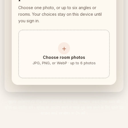
फर्नीचर फिट जांच
Choose one photo, or up to six angles or
सोफा या टेबल खरीदने से पहले रास्ते की जगह जांचें।
rooms. Your choices stay on this device until
you sign in.
छोटी जगहें
गैलरी
＋
मूल्य
Choose room photos
Pro
JPG, PNG, or WebP · up to 6 photos
🇮🇳
हिन्दी
साइन इन
सुझाव: सर्वश्रेष्ठ AI रीडिज़ाइन परिणामों के लिए एक उज्ज्वल, वाइड-एंगल कमरे की
फोटो का उपयोग करें। प्रीव्यू का उपयोग करने से पहले मूड चेक करने के लिए पहले एक
स्टाइल कार्ड पर होवर या टैप करें।