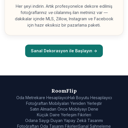
Her şeyi indirin. Artık profesyonelce dekore edilmiş
fotoğraflarınız
ve
cilalanmış ilan metniniz var —
dakikalar içinde MLS, Zillow, Instagram ve Facebook
için hazır eksiksiz bir pazarlama paketi.
Sanal Dekorasyon ile Başlayın →
RoomFlip
Oda Metrekare Hesaplayıcı
Halı Boyutu Hesaplayıcı
Fotoğraftan Mobilyaları Yeniden Yerleştir
Satın Almadan Önce Mobilyayı Dene
Küçük Daire Yerleşim Fikirleri
Odana Saygı Duyan Yapay Zekâ Tasarımı
Fotoğraftan Oda Tasarım Fikirleri
Sanal Sahneleme