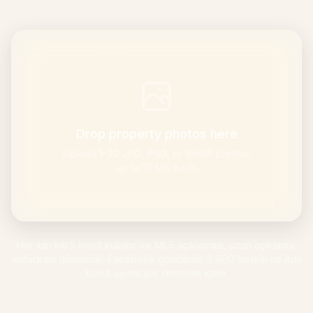
Mobilya Uyum Kontrolü
Kanepe veya masa almadan önce geçiş alanını kontrol edin.
Küçük Alanlar
Galeri
Fiyatlandırma
Drop property photos here
Pro
Upload 1–20 JPG, PNG, or WebP photos,
up to 10 MB each.
🇹🇷
Türkçe
Giriş yap
Her ilan kiti 5 kredi kullanır ve MLS açıklaması, uzun açıklama,
Instagram gönderisi, Facebook gönderisi, 3 SEO başlığı ve Adil
Konut uyumluluk denetimi içerir.